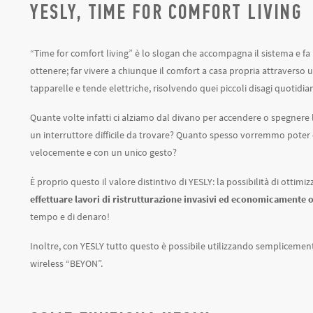
YESLY, TIME FOR COMFORT LIVING
“Time for comfort living” è lo slogan che accompagna il sistema e f
ottenere; far vivere a chiunque il comfort a casa propria attraverso u
tapparelle e tende elettriche, risolvendo quei piccoli disagi quotidia
Quante volte infatti ci alziamo dal divano per accendere o spegnere 
un interruttore difficile da trovare? Quanto spesso vorremmo poter 
velocemente e con un unico gesto?
È proprio questo il valore distintivo di YESLY: la possibilità di otti
effettuare lavori di ristrutturazione invasivi ed economicamente 
tempo e di denaro!
Inoltre, con YESLY tutto questo è possibile utilizzando semplicement
wireless “BEYON”.