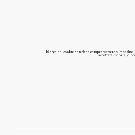
Il blocco dei cookie potrebbe compromettere o impedire i
accettare i cookie, clicc