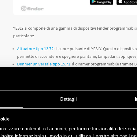
YESLY si compone di una gamma di dispositivi Finder programmabili 
particolare:
Attuatore tipo 13.72
: il cuore pulsante di YESLY. Questo dispositi
permette di accendere e spegnere piantane, lampadari, appliques, 
Dimmer universale tipo 15.71
: il dimmer programmabile tramite Bl
aumentando il comfort e riducendo gli sprechi di energia.
Pulsante BEYON
: il pulsante wireless di design che non si ricarica 
comandabili attraverso BEYON e tramite il pulsante è possibile crear
posizionare ovunque, sul tavolo, sul comodino, in cucina ecc.
Dettagli
ookie
nalizzare contenuti ed annunci, per fornire funzionalità dei socia
inoltre informazioni sul modo in cui utilizza il nostro sito con i 