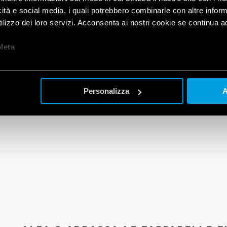
Tipo 13.22:
relè in versione ottagonale da incasso
icità e social media, i quali potrebbero combinarle con altre inform
caratterizzato da 2 uscite da 6A e 21 funzioni
lizzo dei loro servizi. Acconsenta ai nostri cookie se continua ad 
impostabili.
let
a
VAI ALLA PAGINA DEL PRODOTTO
Personalizza
A