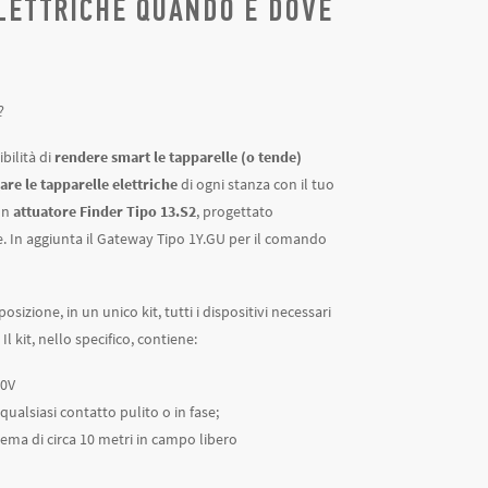
LETTRICHE QUANDO E DOVE
?
bilità di
rendere smart le tapparelle (o tende)
are le tapparelle elettriche
di ogni stanza con il tuo
un
attuatore Finder Tipo 13.S2
, progettato
e. In aggiunta il Gateway Tipo 1Y.GU per il comando
posizione, in un unico kit, tutti i dispositivi necessari
 kit, nello specifico, contiene:
30V
qualsiasi contatto pulito o in fase;
tema di circa 10 metri in campo libero