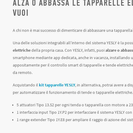
ALZA O ABBASSA LE TAPPARELLE E
VUOI
A chi non è mai successo di dimenticare di abbassare una tapparella
Una delle soluzioni integrabili all’interno del sistema YESLY è la possi
elettriche
della propria casa. Con YESLY, infatti, puoi
alzare o abbass
smartphone mediante app dedicata, anche in vacanza, installando 
appositamente per il controllo smart di tapparelle e tende elettrich
da remoto.
Acquistando il
kit tapparelle YESLY
, in alternativa, potrai avere a dis
per automatizzare il funzionamento di tende o tapparelle elettriche. Il
5 attuatori Tipo 13.S2 per ogni tenda o tapparella con motore a 2
1 interfaccia input Tipo 1Y.P2 per interfacciare il sistema YESLY con 
1 range extender Tipo 1Y.E8 per ampliare il raggio di azione del sis