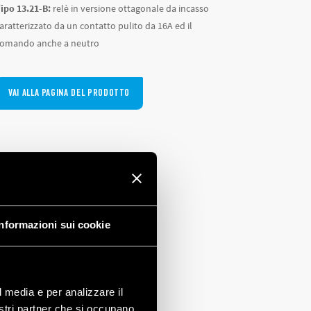
ipo 13.21-B:
relè in versione ottagonale da incasso
aratterizzato da un contatto pulito da 16A ed il
omando anche a neutro
VAI ALLA PAGINA DEL PRODOTTO
Informazioni sui cookie
l media e per analizzare il
nostri partner che si occupano