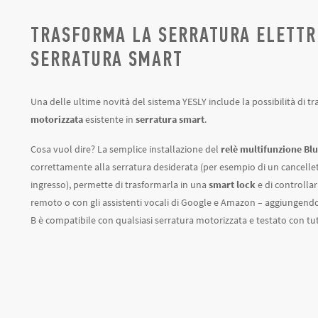
TRASFORMA LA SERRATURA ELETTRI
SERRATURA SMART
Una delle ultime novità del sistema YESLY include la possibilità di t
motorizzata
esistente in
serratura smart
.
Cosa vuol dire? La semplice installazione del
relè multifunzione Bl
correttamente alla serratura desiderata (per esempio di un cancellet
ingresso), permette di trasformarla in una
smart lock
e di controlla
remoto o con gli assistenti vocali di Google e Amazon – aggiungendo i
B è compatibile con qualsiasi serratura motorizzata e testato con tu