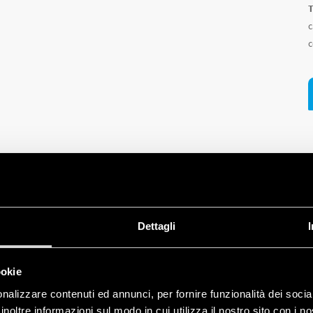
T
c
c
Dettagli
ookie
nalizzare contenuti ed annunci, per fornire funzionalità dei socia
inoltre informazioni sul modo in cui utilizza il nostro sito con i 