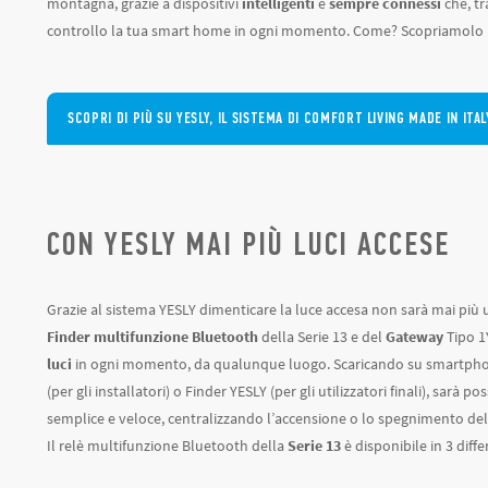
montagna, grazie a dispositivi
intelligenti
e
sempre connessi
che, tr
controllo la tua smart home in ogni momento. Come? Scopriamolo
SCOPRI DI PIÙ SU YESLY, IL SISTEMA DI COMFORT LIVING MADE IN ITAL
CON YESLY MAI PIÙ LUCI ACCESE
Grazie al sistema YESLY dimenticare la luce accesa non sarà mai più
Finder multifunzione Bluetooth
della Serie 13 e del
Gateway
Tipo 1
luci
in ogni momento, da qualunque luogo. Scaricando su smartphon
(per gli installatori) o Finder YESLY (per gli utilizzatori finali), sarà po
semplice e veloce, centralizzando l’accensione o lo spegnimento dell’
Il relè multifunzione Bluetooth della
Serie 13
è disponibile in 3 diffe