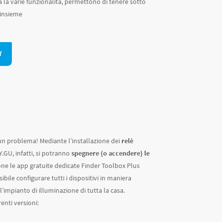
a la varie funzionalità, permettono di tenere sotto
 insieme
Y
 un problema! Mediante l’installazione dei
relè
Y.GU, infatti, si potranno
spegnere (o accendere) le
e le app gratuite dedicate Finder Toolbox Plus
ssibile configurare tutti i dispositivi in maniera
impianto di illuminazione di tutta la casa.
renti versioni: