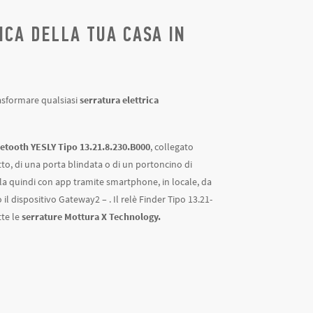
CA DELLA TUA CASA IN
rasformare qualsiasi
serratura elettrica
uetooth YESLY Tipo 13.21.8.230.B000
, collegato
to, di una porta blindata o di un portoncino di
rla quindi con app tramite smartphone, in locale, da
l dispositivo Gateway2 – . Il relè Finder Tipo 13.21-
tte le
serrature Mottura X Technology.