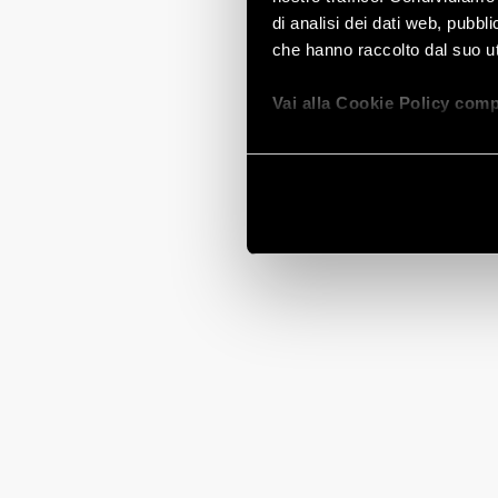
di analisi dei dati web, pubbl
che hanno raccolto dal suo uti
Vai alla Cookie Policy comp