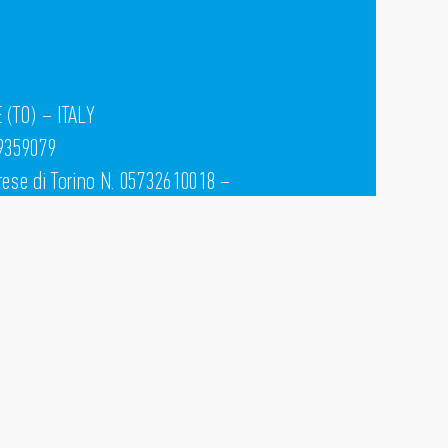
 (TO) – ITALY
 9359079
prese di Torino N. 05732610018 –
 TORINO
mente versato