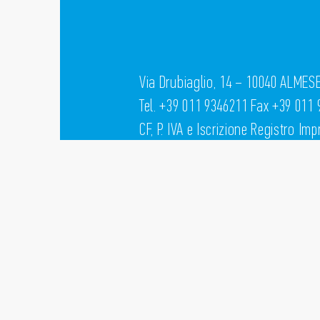
Via Drubiaglio, 14 – 10040 ALMESE
Tel. +39 011 9346211 Fax +39 011
CF, P. IVA e Iscrizione Registro Im
R.E.A. N. 730805 della C.C.I.A.A. di
Cap. Soc. € 100.000.000,00 intera