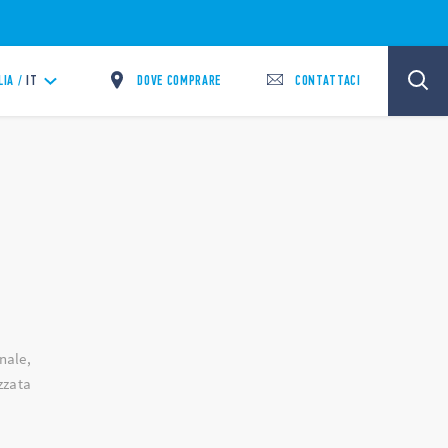
DOVE COMPRARE
CONTATTACI
LIA /
IT
nale,
izzata