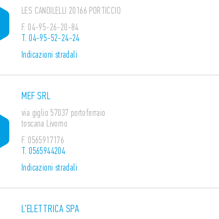
LES CANDILELLI 20166 PORTICCIO
F.
04-95-26-20-84
T.
04-95-52-24-24
Indicazioni stradali
MEF SRL
via giglio 57037 portoferraio
toscana Livorno
F.
0565917176
T.
0565944204
Indicazioni stradali
L'ELETTRICA SPA