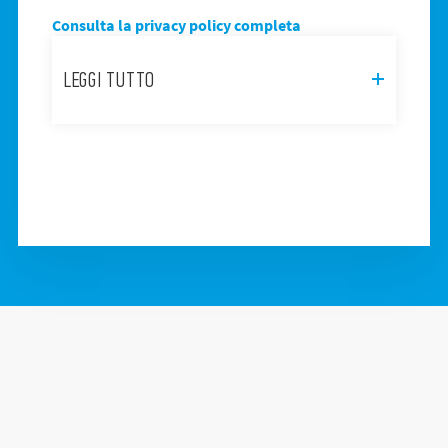
Consulta la privacy policy completa
LEGGI TUTTO
Questo sito web utilizza i cookie.
Utilizziamo i cookie per personalizzare
contenuti ed annunci, per fornire funzionalità
dei social media e per analizzare il nostro
traffico. Condividiamo inoltre informazioni
sul modo in cui utilizza il nostro sito con i
nostri partner che si occupano di analisi dei
dati web, pubblicità e social media, i quali
potrebbero combinarle con altre
informazioni che ha fornito loro o che hanno
raccolto dal suo utilizzo dei loro servizi.
Acconsenta ai nostri cookie se continua ad
utilizzare il nostro sito web.