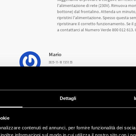
l'alimentazione di rete (230V). Rimuova mo
bottone) dal frontalino. Attenda un minuto, 
ripristini l'alimentazione. Spesso questa se
ripristinare il corretto funzionamento. Se il
a contattarci al Numero Verde 800 012 613. U
Mario
2025-11-18 15:51:55
Salve Ho appena acquistato un 12.81 astro mi ser
un minuto ciascuno.. E’possibile programmarli?
Assistenza Tecnica Finder
Dettagli
2025-11-19 10:51:15
Buongiorno, Le confermiamo che purtroppo n
programmazione da lei richiesta con il mode
ookie
progettato esclusivamente per la funzione 
nalizzare contenuti ed annunci, per fornire funzionalità dei socia
spegnimento all'alba), con la sola possibili
inoltre informazioni sul modo in cui utilizza il nostro sito con i 