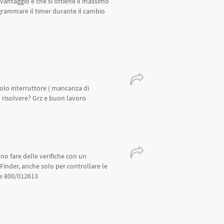
 vantaggio è che si ottiene il massimo
grammare il timer durante il cambio
bolo interruttore ( mancanza di
 risolvere? Grz e buon lavoro
no fare delle verifiche con un
 Finder, anche solo per controllare le
de 800/012613