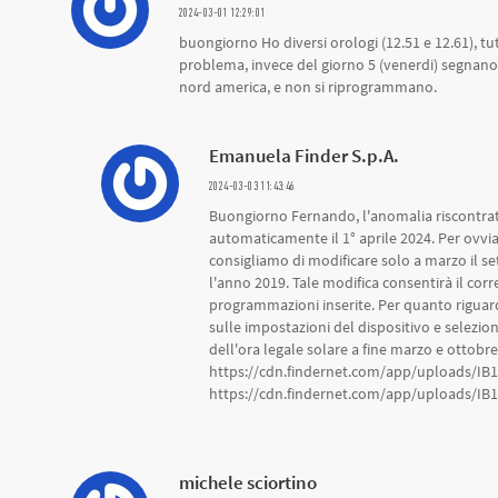
2024-03-01 12:29:01
buongiorno Ho diversi orologi (12.51 e 12.61), tu
problema, invece del giorno 5 (venerdi) segnano 
nord america, e non si riprogrammano.
Emanuela Finder S.p.A.
2024-03-03 11:43:46
Buongiorno Fernando, l'anomalia riscontrata
automaticamente il 1° aprile 2024. Per ovvia
consigliamo di modificare solo a marzo il se
l'anno 2019. Tale modifica consentirà il cor
programmazioni inserite. Per quanto riguarda
sulle impostazioni del dispositivo e selezi
dell'ora legale solare a fine marzo e ottobre.
https://cdn.findernet.com/app/uploads/IB
https://cdn.findernet.com/app/uploads/IB1
michele sciortino