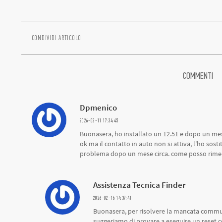
CONDIVIDI ARTICOLO
COMMENTI
Dpmenico
2026-02-11 17:34:45
Buonasera, ho installato un 12.51 e dopo un m
ok ma il contatto in auto non si attiva, l'ho sost
problema dopo un mese circa. come posso rime
Assistenza Tecnica Finder
2026-02-16 14:37:41
Buonasera, per risolvere la mancata commut
suggeriamo di provare a eseguire un reset c