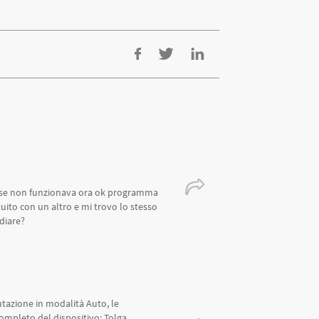
ese non funzionava ora ok programma
ituito con un altro e mi trovo lo stesso
diare?
azione in modalità Auto, le
ompleto del dispositivo: Tolga