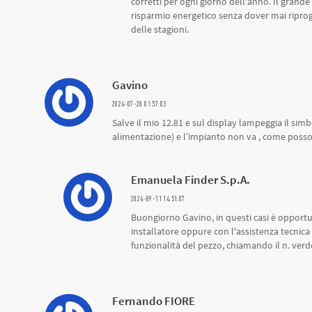
corretti per ogni giorno dell'anno. Il grande
risparmio energetico senza dover mai ripro
delle stagioni.
Gavino
2024-07-28 01:57:03
Salve il mio 12.81 e sul display lampeggia il sim
alimentazione) e l’impianto non va , come posso
Emanuela Finder S.p.A.
2024-09-11 14:51:07
Buongiorno Gavino, in questi casi è opportu
installatore oppure con l'assistenza tecnica
funzionalità del pezzo, chiamando il n. ver
Fernando FIORE