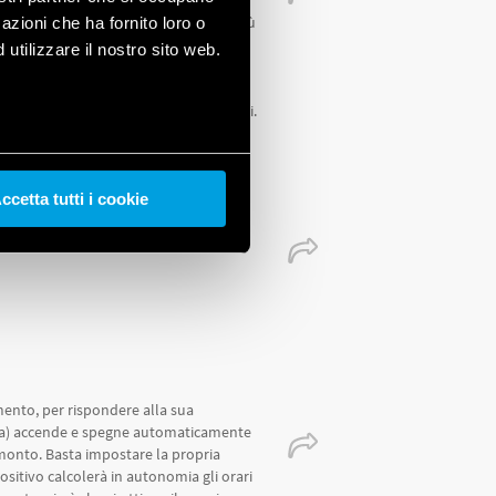
odo notturno. Non è quindi in grado di
uite durante la giornata. Il prodotto più
azioni che ha fornito loro o
2.B2. A differenza del 12.81, il 12.B2
utilizzare il nostro sito web.
 le programmazioni "Astro impulsive" o
ostare i 4 interventi di un minuto
r eventuali chiarimenti. Cordiali saluti.
ccetta tutti i cookie
ento, per rispondere alla sua
a) accende e spegne automaticamente
ramonto. Basta impostare la propria
positivo calcolerà in autonomia gli orari