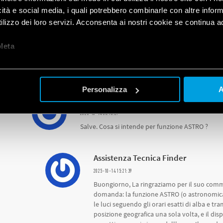
successiva riaccensione all'interno del peri
gestire accensioni impulsive o orarie distrib
icità e social media, i quali potrebbero combinarle con altre inform
indicato per le sue esigenze è il nuovo Tipo 1
lizzo dei loro servizi. Acconsenta ai nostri cookie se continua ad 
permette di gestire funzioni miste, incluse
orarie libere, che Le consentirebbero di imp
let
a
durante il giorno. Restiamo a disposizione pe
Il Team Finder
Personalizza
A
Savino Maria Pellecchia
2025-10-14 08:16:27
Salve. Cosa si intende per funzione ASTRO ?
Assistenza Tecnica Finder
2025-10-14 15:21:39
Buongiorno, La ringraziamo per il suo comm
domanda: la funzione ASTRO (o astronomic
le luci seguendo gli orari esatti di alba e t
posizione geografica una sola volta, e il dis