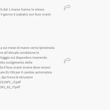
tti dal 1 marzo hanno lo stesso
il giorno 6 (sabato) con fuso orario
 sul mese di marzo verrà ripristinata
re all'attuale condizione le
ttaggio sul dispositivo inserendo
retto svolgimento delle
 il fuso orario invece deve recarsi
onare EU ON per il cambio automatico
 Qui trova le istruzioni
1251NFC_IT.pdf
261_62_IT.pdf