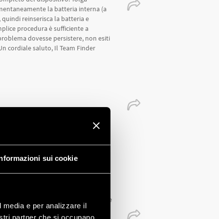
mentaneamente la batteria interna (a
quindi reinserisca la batteria e
mplice procedura è sufficiente a
 problema dovesse persistere, non esiti
n cordiale saluto, Il Team Finder
vono 4 interventi durante il giorno di
?? Gra
Informazioni sui cookie
on è possibile effettuare la
llo 12.81. Questo dispositivo è
astronomica (accensione al tramonto e
l media e per analizzare il
tà di inserire uno spegnimento e una
nostri partner che si occupano