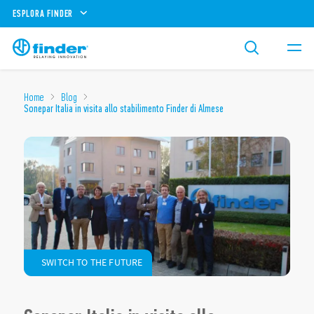
ESPLORA FINDER
Home
Blog
Sonepar Italia in visita allo stabilimento Finder di Almese
SWITCH TO THE FUTURE