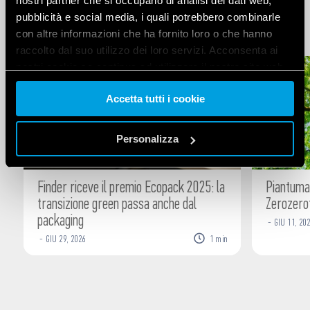
nostri partner che si occupano di analisi dei dati web,
pubblicità e social media, i quali potrebbero combinarle
ARTICOLI CORRELATI
con altre informazioni che ha fornito loro o che hanno
raccolto dal suo utilizzo dei loro servizi. Acconsenta ai
nostri cookie se continua ad utilizzare il nostro sito web.
Accetta tutti i cookie
Vai alla Cookie Policy complet
a
Personalizza
Finder riceve il premio Ecopack 2025: la
Piantumat
transizione green passa anche dal
Zerozero
packaging
-
GIU
11
,
202
-
GIU
29
,
2026
1
min