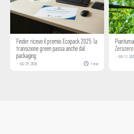
Finder riceve il premio Ecopack 2025: la
Piantumat
transizione green passa anche dal
Zerozero
packaging
-
GIU
11
,
202
-
GIU
29
,
2026
1
min