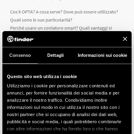
Cos’è OPTA? A cosa serve? Dove può essere utilizzato?
Quali sono le sue particolarità?
Perché usare un contatore smart? Quali vantaggi si
ottengono? Perché è importante fare diagnosi e
monitoraggio energetico?
Consenso
Dettagli
Informazioni sui cookie
Volete conoscere le risposte? Non perdetevi le brevi clip!
Questo sito web utilizza i cookie
LINK YOUTUBE SHORT OPTA
Utilizziamo i cookie per personalizzare contenuti ed
annunci, per fornire funzionalità dei social media e per
analizzare il nostro traffico. Condividiamo inoltre
LINK INSTAGRAM REEL SERIE 7M
informazioni sul modo in cui utilizza il nostro sito con i
nostri partner che si occupano di analisi dei dati web,
pubblicità e social media, i quali potrebbero combinarle
con altre informazioni che ha fornito loro o che hanno