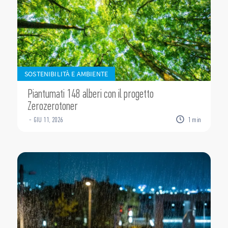
SOSTENIBILITÀ E AMBIENTE
Piantumati 148 alberi con il progetto
Zerozerotoner
-
GIU
11
,
2026
1
min