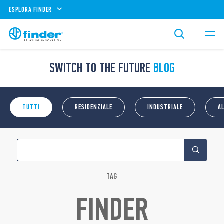
ESPLORA FINDER
SWITCH TO THE FUTURE
BLOG
TUTTI
RESIDENZIALE
INDUSTRIALE
A
TAG
FINDER