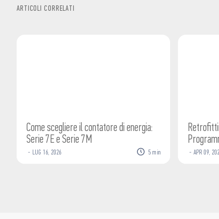
ARTICOLI CORRELATI
Come scegliere il contatore di energia:
Retrofitt
Serie 7E e Serie 7M
Programm
-
LUG
16
,
2026
5
min
-
APR
09
,
20