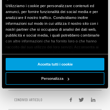
Utilizziamo i cookie per personalizzare contenuti ed
Per una guida dettagliata su come contabilizzare
annunci, per fornire funzionalità dei social media e per
l’energia con OPTA e i contatori smart di energia della
analizzare il nostro traffico. Condividiamo inoltre
informazioni sul modo in cui utilizza il nostro sito con i
Serie 7M, è disponibile un tutorial accessibile dalla
nostri partner che si occupano di analisi dei dati web,
sezione dedicata del sito
opta.findernet.com
.
pubblicità e social media, i quali potrebbero combinarle
con altre informazioni che ha fornito loro o che hanno
Questo tutorial illustra come stabilire la connettività tra i
raccolto dal suo utilizzo dei loro servizi. Acconsenta ai
dispositivi, utilizzare il protocollo Modbus RTU,
nostri cookie se continua ad utilizzare il nostro sito web.
convertire i dati e caricare le letture di energia su
Arduino Cloud.
Accetta tutti i cookie
Vai alla Cookie Policy complet
a
VAI AL TUTORIAL
Personalizza
CONDIVIDI ARTICOLO