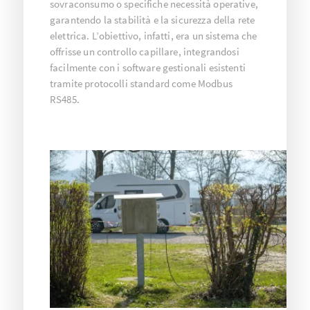
sovraconsumo o specifiche necessità operative,
garantendo la stabilità e la sicurezza della rete
elettrica. L’obiettivo, infatti, era un sistema che
offrisse un controllo capillare, integrandosi
facilmente con i software gestionali esistenti
tramite protocolli standard come Modbus
RS485.