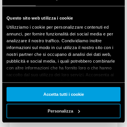
precisione nella misurazione in kWh e sono
dotati di interfaccia Modbus RS485,
Questo sito web utilizza i cookie
permettendo l’acquisizione in tempo reale dei
dati di consumo da parte di OPTA e,
Utilizziamo i cookie per personalizzare contenuti ed
successivamente, dal software gestionale.
annunci, per fornire funzionalità dei social media e per
analizzare il nostro traffico. Condividiamo inoltre
informazioni sul modo in cui utilizza il nostro sito con i
nostri partner che si occupano di analisi dei dati web,
pubblicità e social media, i quali potrebbero combinarle
con altre informazioni che ha fornito loro o che hanno
raccolto dal suo utilizzo dei loro servizi. Acconsenta ai
nostri cookie se continua ad utilizzare il nostro sito web.
Accetta tutti i cookie
Vai alla Cookie Policy complet
a
Personalizza