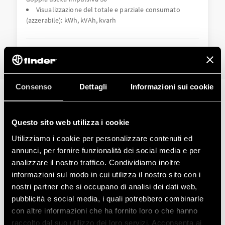
Visualizzazione del totale e parziale consumato
(azzerabile): kWh, kVAh, kvarh
DETTAGLI
Consenso
Dettagli
Informazioni sui cookie
SERIE CORRELATE
Questo sito web utilizza i cookie
PRODOTTI
Utilizziamo i cookie per personalizzare contenuti ed
annunci, per fornire funzionalità dei social media e per
analizzare il nostro traffico. Condividiamo inoltre
informazioni sul modo in cui utilizza il nostro sito con i
nostri partner che si occupano di analisi dei dati web,
pubblicità e social media, i quali potrebbero combinarle
con altre informazioni che ha fornito loro o che hanno
raccolto dal suo utilizzo dei loro servizi. Acconsenta ai