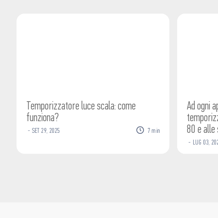
Temporizzatore luce scala: come
Ad ogni a
funziona?
temporizz
80 e alle
-
SET
29
,
2025
7
min
-
LUG
03
,
20