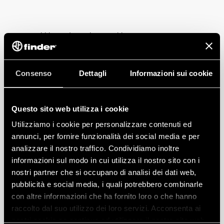
Il blocco dei cookie potrebbe compromettere o
impedire il corretto funzionamento del video.
Per accettare i cookie, clicca qui.
Consenso
Dettagli
Informazioni sui cookie
Questo sito web utilizza i cookie
BASTA AVVICINARE LO
Utilizziamo i cookie per personalizzare contenuti ed
SMARTPHONE AL
annunci, per fornire funzionalità dei social media e per
TEMPORIZZATORE SMARTIMER
analizzare il nostro traffico. Condividiamo inoltre
SERIE 84.02 PER INVIARE LA
informazioni sul modo in cui utilizza il nostro sito con i
nostri partner che si occupano di analisi dei dati web,
PROGRAMMAZIONE.
pubblicità e social media, i quali potrebbero combinarle
con altre informazioni che ha fornito loro o che hanno
Attraverso la tecnologia Near Field Communication
raccolto dal suo utilizzo dei loro servizi. Acconsenta ai
(NFC) è sufficiente avvicinare lo smartphone al
nostri cookie se continua ad utilizzare il nostro sito web.