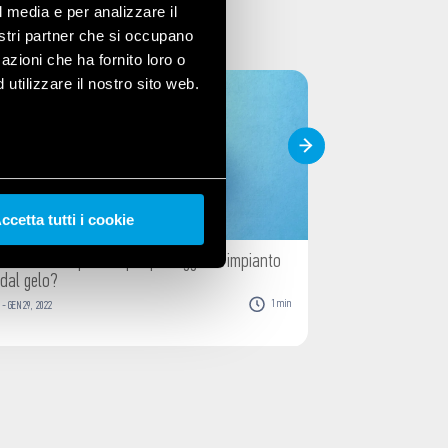
l media e per analizzare il
nostri partner che si occupano
azioni che ha fornito loro o
utilizzare il nostro sito web.
ccetta tutti i cookie
Avete dei dispositivi per proteggere l’impianto
Cosa si inte
dal gelo?
-
DIC
14
,
2021
1
min
-
GEN
29
,
2022