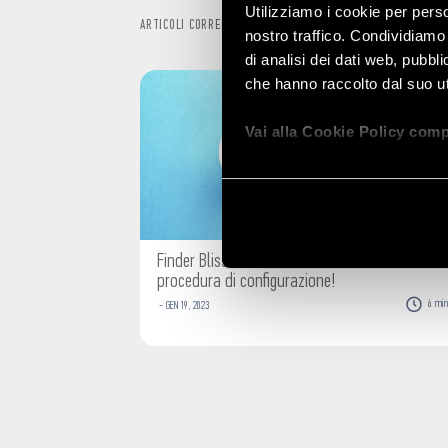
Utilizziamo i cookie per perso
ARTICOLI CORRELATI
nostro traffico. Condividiamo 
di analisi dei dati web, pubbl
che hanno raccolto dal suo uti
Vai alla Cookie Policy comp
Finder Bliss non si connette? Controlla la
procedura di configurazione!
6
mi
-
GEN
19
,
2023