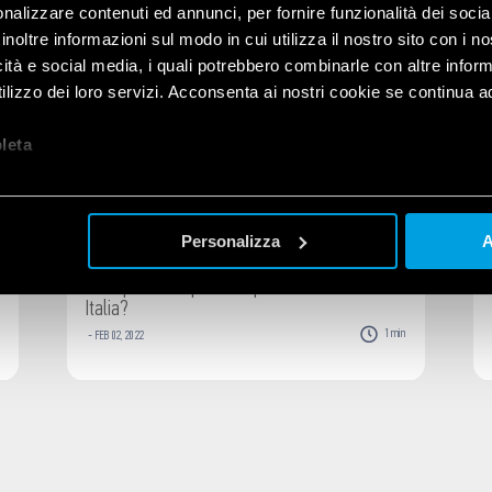
nalizzare contenuti ed annunci, per fornire funzionalità dei socia
inoltre informazioni sul modo in cui utilizza il nostro sito con i 
icità e social media, i quali potrebbero combinarle con altre inform
lizzo dei loro servizi. Acconsenta ai nostri cookie se continua ad 
let
a
Personalizza
A
Dove posso acquistare i prodotti Finder in
Italia?
n
1
min
-
FEB
02
,
2022