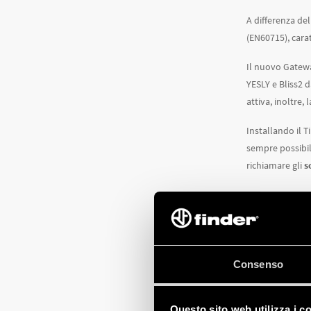
A differenza de
(EN60715), carat
Il nuovo Gatewa
YESLY e Bliss2
attiva, inoltre,
Installando il T
sempre possibil
richiamare gli
s
Per saperne di 
Consenso
Questo sito web utilizza i c