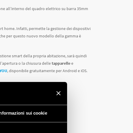
one all’interno del quadro elettrico su barra 35mm
 home. Infatti, permette la gestione dei dispositivi
nche per questo nuovo modello della gamma è
estione smart della propria abitazione, sarà quindi
 l’apertura o la chiusura delle
tapparelle
e
 YOU
, disponibile gratuitamente per Android e iOS.
icata sul sito
.
Informazioni sui cookie