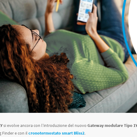
LY
si evolve ancora con l’introduzione del nuovo
Gateway modulare Tipo 1Y
g Finder e con il
cronotermostato smart Bliss2
.