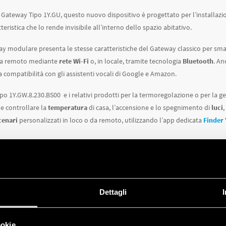
l Gateway Tipo 1Y.GU, questo nuovo dispositivo è progettato per l’installazi
teristica che lo rende invisibile all’interno dello spazio abitativo.
y modulare presenta le stesse caratteristiche del Gateway classico per smart
 da remoto mediante
rete Wi-Fi
o, in locale, tramite tecnologia
Bluetooth
. A
 la compatibilità con gli assistenti vocali di Google e Amazon.
ipo 1Y.GW.8.230.BS00 e i relativi prodotti per la termoregolazione o per la g
e controllare la
temperatura
di casa, l’accensione e lo spegnimento di
luci
,
cenari
personalizzati in loco o da remoto, utilizzando l’app dedicata
Finder
più e per scaricare la documentazione tecnica di prodotto visita la
pagina ded
Dettagli
ookie