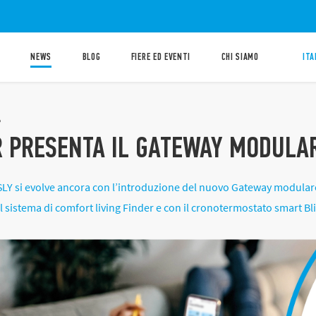
NEWS
BLOG
FIERE ED EVENTI
CHI SIAMO
ITA
4
R PRESENTA IL GATEWAY MODULAR
Y si evolve ancora con l’introduzione del nuovo Gateway modulare
l sistema di comfort living Finder e con il cronotermostato smart Bl