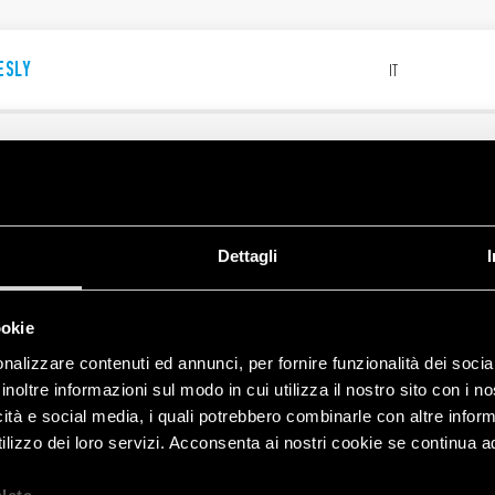
ESLY
IT
YESLY
EN
Dettagli
ookie
W - Gateway Modulare
nalizzare contenuti ed annunci, per fornire funzionalità dei socia
IT
inoltre informazioni sul modo in cui utilizza il nostro sito con i 
icità e social media, i quali potrebbero combinarle con altre inform
lizzo dei loro servizi. Acconsenta ai nostri cookie se continua ad 
W - Modular Gateway
EN