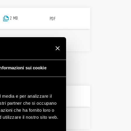
2 MB
PDF
PDF
Informazioni sui cookie
l media e per analizzare il
PDF
nostri partner che si occupano
azioni che ha fornito loro o
utilizzare il nostro sito web.
PDF