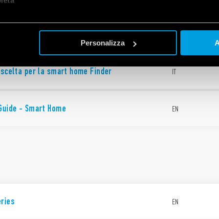
let
a
Personalizza
A
 scelta per la smart home Finder
IT
 Guide - Smart Home
EN
eries
EN