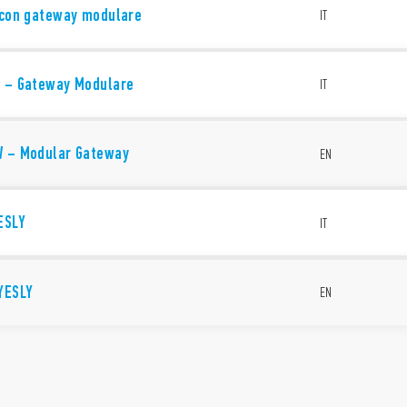
2 con gateway modulare
IT
W – Gateway Modulare
IT
W – Modular Gateway
EN
ESLY
IT
YESLY
EN