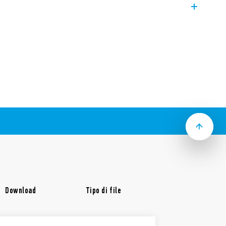
to smart BLISS2.
0 VAC
 mm (EN 60715)
egolamento UE 2023/2854)
io garantisce la massima trasparenza sui
itivi smart connessi; per conoscere i tuoi
no generati, a chi sono accessibili e come
ostra Informativa Data Act cliccando
qui
.
Download
Tipo di file