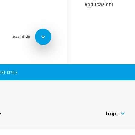
sistema YESLY e il termosta
Applicazioni
Caratteristiche:
Alimentazione 110…23
Larghezza 35 mm
Morsetti a bussola
Scopri di più
Montaggio su barra 35
INFORMATIVA DATA ACT (R
Finder S.p.A. con unico soc
dati generati dai tuoi dispos
RE CIVILE
diritti su come i dati vengo
puoi gestirli, consulta la n
e
Lingua