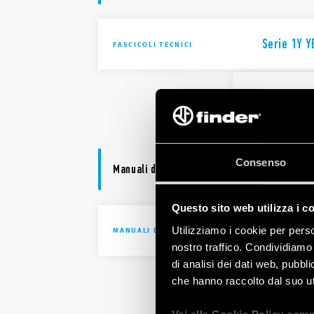
Serie 1Y Y
FASCICOLI TECNICI
1Y Series 
Consenso
Manuali di istruzione
Questo sito web utilizza i c
Tipo 1Y.G
Utilizziamo i cookie per perso
MANUALI DI ISTRUZIONE
nostro traffico. Condividiamo 
di analisi dei dati web, pubbl
che hanno raccolto dal suo uti
Type 1Y.G