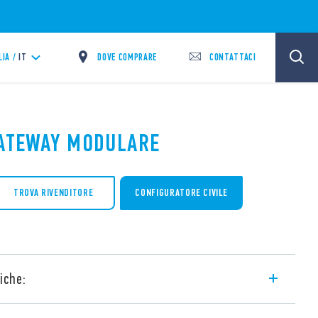
DOVE COMPRARE
CONTATTACI
LIA /
IT
GATEWAY MODULARE
TROVA RIVENDITORE
CONFIGURATORE CIVILE
iche:
po 1Y.GW.8.230.BS00 compatibile con il