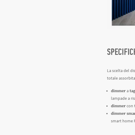
SPECIFIC
La scelta del d
totale assorbit
dimmer
a
tag
lampade a ris
dimmer
con 
dimmer smart
smart home F