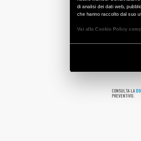
di analisi dei dati web, pubbl
che hanno raccolto dal suo uti
Tipo 15.21.8.2
Comprende la f
Vai alla Cookie Policy comp
dimmerabile: 3
Tipo 15.21.9.0
gestibile: 8 A;
Tipo 15.21.8.2
adatto per cari
Tipo 15.71.8.2
adattarsi ad og
Carico massimo 