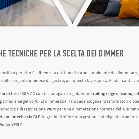
HE TECNICHE PER LA SCELTA DEI DIMMER
ispositivo perfetto è influenzata dal tipo di corpo illuminante da dimmerare,
a delle sorgenti luminose da gestire;
per questo la proposta Finder conta var
lio di fase
230 V AC
con tecnologia di regolazione
trailing edge
o
leading e
parmio energetico (CFL) dimmerabili, lampade alogene, trasformatori o alime
tecnologia di regolazione
PWM
per una dimmerazione corretta della luminos
 con interfaccia BLE
, in grado di offrire una gestione intelligente tramite a
inder YESLY.