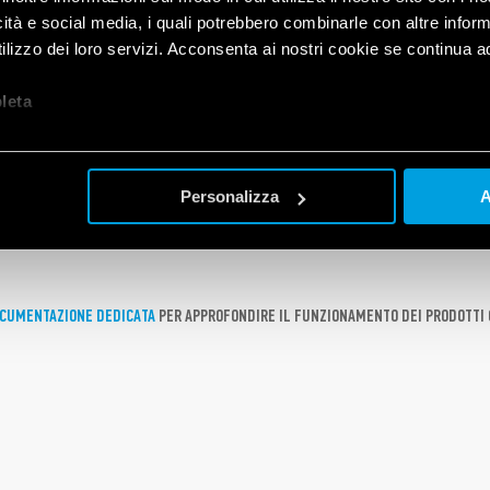
icità e social media, i quali potrebbero combinarle con altre inform
lizzo dei loro servizi. Acconsenta ai nostri cookie se continua ad 
30.B300
→ dimmer a taglio di fase da incasso BLE compatibile con il sistema Y
unzione AUTO che permette l’adattamento del dispositivo ad ogni tipo di 
let
a
00 W alogeno, 150 W LED;
24.B200
→ dimmer PWM da incasso BLE compatibile con il
sistema YESLY
per 
Personalizza
A
30.0200
→ dimmer a taglio di fase da incasso 230 V AC trailing edge o leading 
chi LED – max 200 W LED;
30.B20x
→ dimmer a taglio di fase da frutto BLE compatibile con il sistema YE
ni tipo di lampada dimmerabile a 230 V AC.
dimmerabile: 300 W alogeno, 150 W LED. Disponibile bianco o grigio antraci