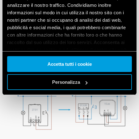
analizzare il nostro traffico. Condividiamo inoltre
informazioni sul modo in cui utilizza il nostro sito con i
nostri partner che si occupano di analisi dei dati web,
pubblicità e social media, i quali potrebbero combinarle
con altre informazioni che ha fornito loro o che hanno
raccolto dal suo utilizzo dei loro servizi. Acconsenta ai
nostri cookie se continua ad utilizzare il nostro sito web.
Accetta tutti i cookie
Vai alla Cookie Policy complet
a
Sostituzione di un relè con un
dimmer di ultima
generazione Finder
.
Personalizza