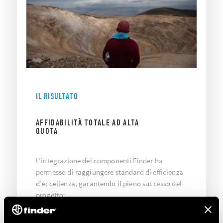
IL RISULTATO
AFFIDABILITÀ TOTALE AD ALTA
QUOTA
L’integrazione dei componenti Finder ha
permesso di raggiungere standard di efficienza
d’eccellenza, garantendo il pieno successo del
progetto:
Stabilità operativa:
funzionamento garantito
e certificato oltre i 4.800 metri di altitudine.