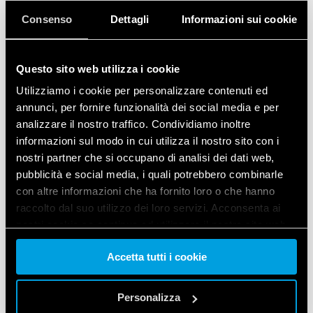
Sicurezza del sistema:
protezione avanzata
Consenso
Dettagli
Informazioni sui cookie
degli apparati critici e riduzione dei tempi di
fermo macchina.
Resistenza ambientale:
massima affidabilità
Questo sito web utilizza i cookie
in presenza di escursioni termiche e condizioni
climatiche severe.
Utilizziamo i cookie per personalizzare contenuti ed
Supporto specializzato:
un progetto
annunci, per fornire funzionalità dei social media e per
realizzato grazie alla sinergia tra l’assistenza
analizzare il nostro traffico. Condividiamo inoltre
tecnica locale e l’elevata qualità tecnologica
informazioni sul modo in cui utilizza il nostro sito con i
dei prodotti Finder.
nostri partner che si occupano di analisi dei dati web,
pubblicità e social media, i quali potrebbero combinarle
con altre informazioni che ha fornito loro o che hanno
raccolto dal suo utilizzo dei loro servizi. Acconsenta ai
nostri cookie se continua ad utilizzare il nostro sito web.
Accetta tutti i cookie
Vai alla Cookie Policy complet
a
Personalizza