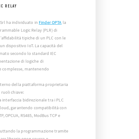
C RELAY
Srl ha individuato in
Finder OPTA
la
ogrammable Logic Relay (PLR) di
’affidabilità tipiche di un PLC con le
 un dispositivo IoT. La capacità del
mmato secondo lo standard IEC
entazione di logiche di
ne complesse, mantenendo
nterno della piattaforma proprietaria
 ruoli chiave:
 interfaccia bidirezionale tra i PLC
 cloud, garantendo compatibilità con
 FTP, OPCUA, RS485, ModBus TCP e
ruttando la programmazione tramite
zare librerie open source o