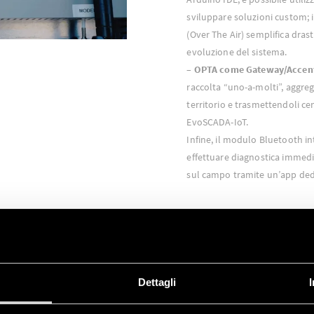
sviluppare soluzioni custom; 
(Over The Air) semplifica dra
evoluzione del sistema.
–
OPTA come Gateway/Accentr
raccolta “uno-a-molti”, aggrega
territorio e trasmettendoli c
EvoSCADA-IoT.
Infine, il modulo Bluetooth in
effettuare diagnostica immedi
sul campo tramite un’app ded
Dettagli