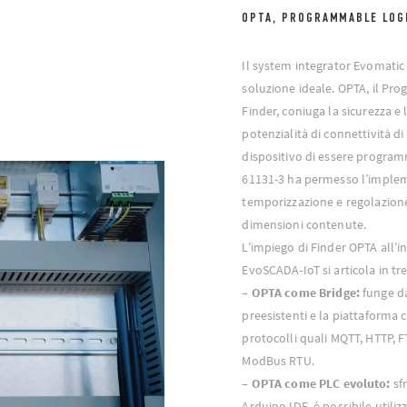
OPTA, PROGRAMMABLE LOGI
Il system integrator Evomatic 
soluzione ideale. OPTA, il Pr
Finder, coniuga la sicurezza e l
potenzialità di connettività di
dispositivo di essere progra
61131-3 ha permesso l’implem
temporizzazione e regolazio
dimensioni contenute.
L’impiego di Finder OPTA all’i
EvoSCADA-IoT si articola in tre
–
OPTA come Bridge:
funge da
preesistenti e la piattaforma
protocolli quali MQTT, HTTP,
ModBus RTU.
–
OPTA come PLC evoluto:
sf
Arduino IDE, è possibile utiliz