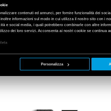
IMIZZATA
ookie
nalizzare contenuti ed annunci, per fornire funzionalità dei socia
asformato radicalmente
inoltre informazioni sul modo in cui utilizza il nostro sito con i 
 la gestione degli impianti
icità e social media, i quali potrebbero combinarle con altre inform
eratori possono monitorare e
lizzo dei loro servizi. Acconsenta ai nostri cookie se continua ad 
 reagendo in tempo reale alle
vare l’ecosistema dell’oasi e
let
a
ne.
Personalizza
A