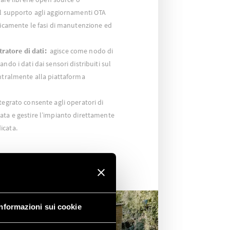
il supporto agli aggiornamenti OTA
sticamente le fasi di manutenzione ed
atore di dati:
agisce come nodo di
ndo i dati dai sensori distribuiti sul
entralmente alla piattaforma
tegrato consente agli operatori di
ata e gestire l’impianto direttamente
icata.
Informazioni sui cookie