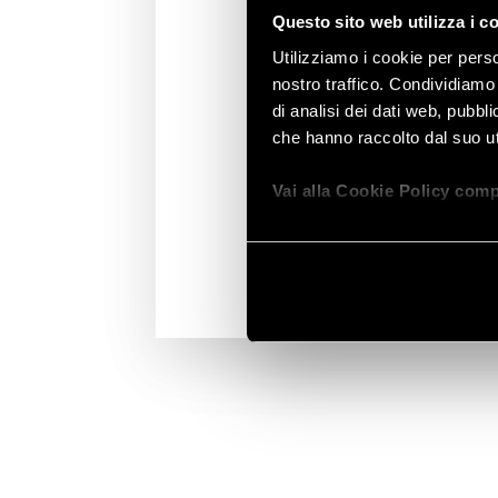
UNA GESTIONE PREDITTIVA E OTT
Questo sito web utilizza i c
Utilizziamo i cookie per perso
L’integrazione con l’IoT Cloud ha tr
nostro traffico. Condividiamo 
l’operatività del Consorzio, rendendo
di analisi dei dati web, pubbl
predittiva e ottimizzata. Oggi gli op
che hanno raccolto dal suo uti
regolare i livelli d’acqua da remoto,
condizioni meteorologiche per preser
Vai alla Cookie Policy comp
migliorare i processi di fitodepurazio