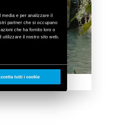
l media e per analizzare il
nostri partner che si occupano
azioni che ha fornito loro o
utilizzare il nostro sito web.
ccetta tutti i cookie