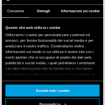
livelli di dimmerazione.
Non possiamo quindi
Consenso
Dettagli
Informazioni sui cookie
garantirne il corretto
funzionamento né
consigliarne l'impiego per
Questo sito web utilizza i cookie
applicazioni diverse,
come l'uscita in bassa
Utilizziamo i cookie per personalizzare contenuti ed
tensione di un
annunci, per fornire funzionalità dei social media e per
alimentatore DALI, in
analizzare il nostro traffico. Condividiamo inoltre
quanto non è stato
informazioni sul modo in cui utilizza il nostro sito con i
progettato per questo
nostri partner che si occupano di analisi dei dati web,
scopo. Cordiali saluti, Il
pubblicità e social media, i quali potrebbero combinarle
Team Finder S.p.A.
con altre informazioni che ha fornito loro o che hanno
raccolto dal suo utilizzo dei loro servizi. Acconsenta ai
nostri cookie se continua ad utilizzare il nostro sito web.
LELETTROIMPIANTI SRL
Accetta tutti i cookie
Vai alla Cookie Policy complet
a
2020-04-21 16:37:49
Personalizza