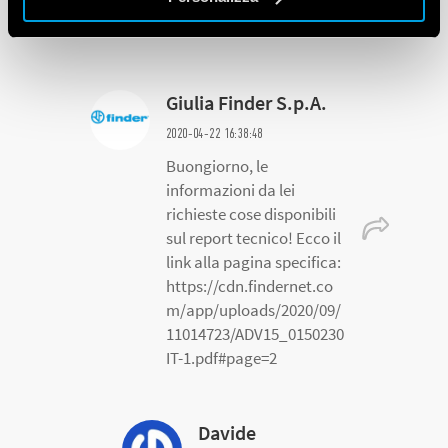
È possibile avere schema
tecnico del 0150230? grazie
Giulia Finder S.p.A.
2020-04-22 16:38:48
Buongiorno, le
informazioni da lei
richieste cose disponibili
sul report tecnico! Ecco il
link alla pagina specifica:
https://cdn.findernet.co
m/app/uploads/2020/09/
11014723/ADV15_0150230
IT-1.pdf#page=2
Davide