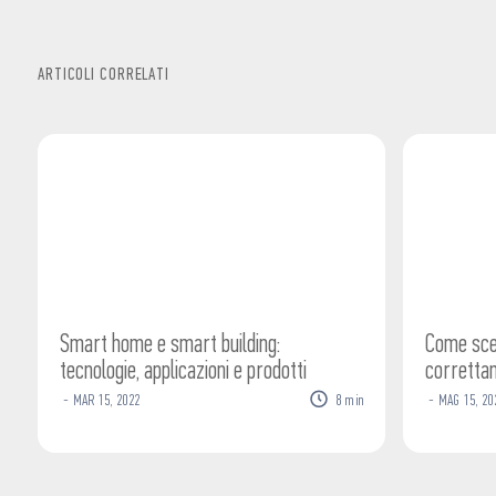
ARTICOLI CORRELATI
Smart home e smart building:
Come sceg
tecnologie, applicazioni e prodotti
corretta
-
MAR
15
,
2022
8
min
-
MAG
15
,
20