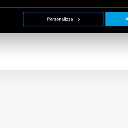
i comuni all’interno della abitazione, il kit contiene
5 attuatori co
ione delle tapparelle elettriche,
1 interfaccia input Tipo 1Y.P2
,
1 
Personalizza
A
o della pagina di prodotto dedicata
!