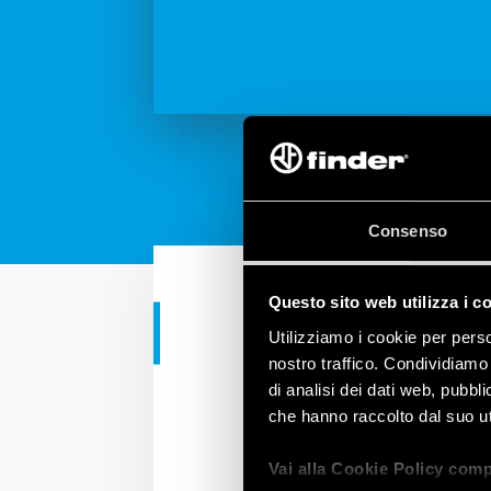
Consenso
Questo sito web utilizza i c
APPLICAZIONI RESIDENZIAL
Utilizziamo i cookie per perso
nostro traffico. Condividiamo 
Kit tapparel
di analisi dei dati web, pubbl
che hanno raccolto dal suo uti
Il
kit tapparelle YESL
Vai alla Cookie Policy comp
automatizzare il funzion