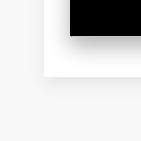
Pensato per installazion
Tipo 13.S2
per l’automaz
incasso Tipo 1Y.E8
.
Scopri di più
all’intern