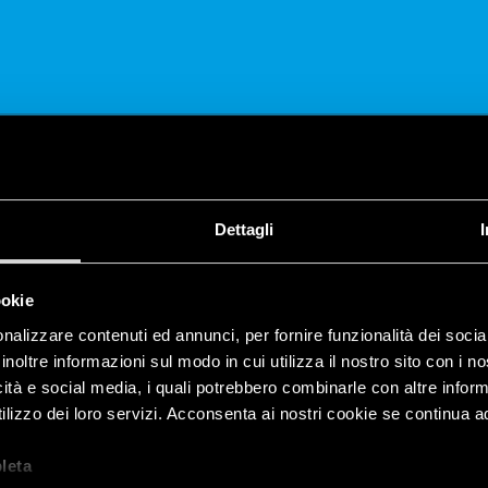
CONDIVIDI
Dettagli
ookie
I
nalizzare contenuti ed annunci, per fornire funzionalità dei socia
inoltre informazioni sul modo in cui utilizza il nostro sito con i 
le YESLY
icità e social media, i quali potrebbero combinarle con altre inform
lizzo dei loro servizi. Acconsenta ai nostri cookie se continua ad 
Y Tipo 13S28230B000POA
contiene, in un’unica confezione, tutti i d
let
a
amento di tende e tapparelle elettriche delle tua casa.