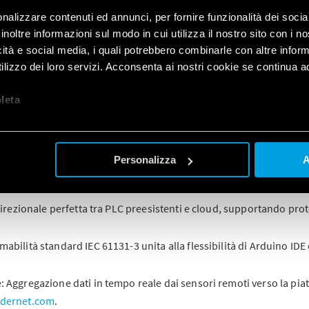
nalizzare contenuti ed annunci, per fornire funzionalità dei socia
inoltre informazioni sul modo in cui utilizza il nostro sito con i 
gia
Finder OPTA
sta trasformando la gestione idrica del Consorzio 
icità e social media, i quali potrebbero combinarle con altre inform
upervisiona 100.000 ettari tra Padova, Venezia e Treviso.
lizzo dei loro servizi. Acconsenta ai nostri cookie se continua ad 
amo come l’integrazione tra la solidità del PLR OPTA e l’agilità de
statica a un controllo predittivo e intelligente delle paratoie idr
let
a
à ambientale.
er OPTA?
Personalizza
A
e con il system integrator Evomatic Srl, OPTA si è distinto per la sua
idirezionale perfetta tra PLC preesistenti e cloud, supportando pr
bilità standard IEC 61131-3 unita alla flessibilità di Arduino IDE
 Aggregazione dati in tempo reale dai sensori remoti verso la pi
ndernet.com
.