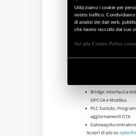
Utilizziamo i cookie per perso
nostro traffico. Condividiamo 
Scopri come la tecnolo
di analisi dei dati web, pubbl
Risorgive, un ente che s
che hanno raccolto dal suo uti
In questo video analizzi
passare da una gestione 
Vai alla Cookie Policy comp
sicurezza e sostenibilit
Cosa rende unico Find
Grazie alla collaborazion
chiave:
Bridge: Interfaccia b
OPCUA e ModBus
PLC Evoluto: Programma
aggiornamenti OTA
Gateway/Accentratore:
Scopri di più su
opta.fi