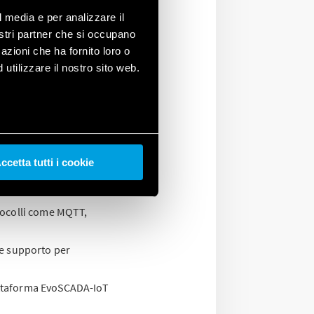
l media e per analizzare il
nostri partner che si occupano
di Bonifica Acque
azioni che ha fornito loro o
utilizzare il nostro sito web.
ll’IoT abbia permesso di
iche, garantendo
ccetta tutti i cookie
 versatilità in tre ruoli
otocolli come MQTT,
 e supporto per
attaforma EvoSCADA-IoT