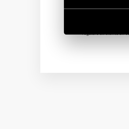
Molto più di un nuovo t
Integrato con gli assist
profilo sottile e alla do
di prossimità che illumi
regalare all’utente un’es