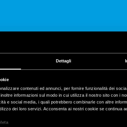
CONDIVIDI
Dettagli
ookie
nalizzare contenuti ed annunci, per fornire funzionalità dei socia
inoltre informazioni sul modo in cui utilizza il nostro sito con i 
I
icità e social media, i quali potrebbero combinarle con altre inform
lizzo dei loro servizi. Acconsenta ai nostri cookie se continua ad 
nuovo termostato smart di Finder
let
a