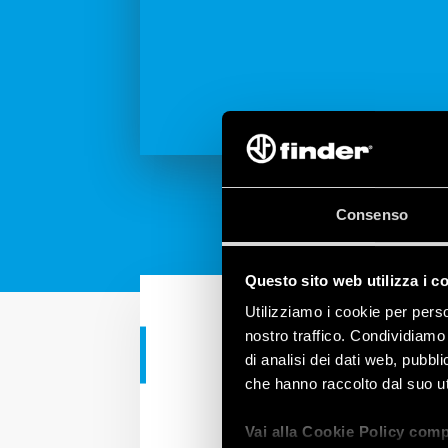
Consenso
Questo sito web utilizza i c
Utilizziamo i cookie per perso
nostro traffico. Condividiamo 
APPLICAZIONI RESIDENZIAL
di analisi dei dati web, pubbl
che hanno raccolto dal suo uti
BLISS2 - Il 
Vai alla Cookie Policy comp