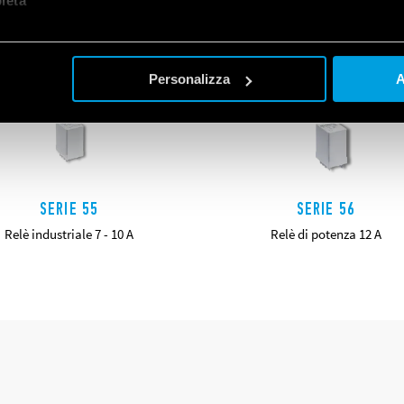
let
a
Personalizza
A
SERIE 55
SERIE 56
Relè industriale 7 - 10 A
Relè di potenza 12 A
DETTAGLI
DETTAGLI