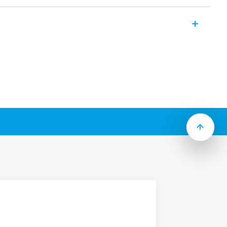
a da relè di potenza industrialI con le
mW o AC, 1.2 VA
 connessione diretta tramite Faston
isolamento tra bobina e contatti
lsante di prova bloccabile, indicatore