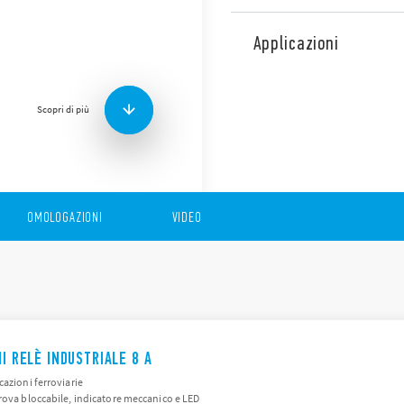
La serie 46 Finder è compost
seguenti caratteristiche:
Applicazioni
Bobina DC, bobina 500 
Montaggio su zoccolo o
8 mm, 6 kV (1.2/50 μs) 
Scopri di più
Disponibile versione con pu
meccanico e LED
OMOLOGAZIONI
VIDEO
NI RELÈ INDUSTRIALE 8 A
cazioni ferroviarie
rova bloccabile, indicatore meccanico e LED