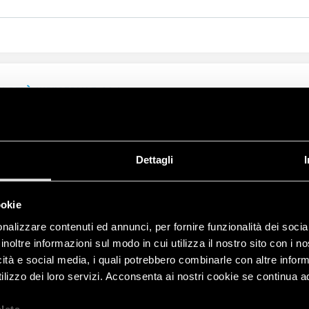
NI RELÈ INDUSTRIALE 16 A
cazioni ferroviarie
87
Dettagli
ookie
nalizzare contenuti ed annunci, per fornire funzionalità dei socia
SERIE CORRELATE
inoltre informazioni sul modo in cui utilizza il nostro sito con i 
icità e social media, i quali potrebbero combinarle con altre inform
lizzo dei loro servizi. Acconsenta ai nostri cookie se continua ad 
PRODOTTI