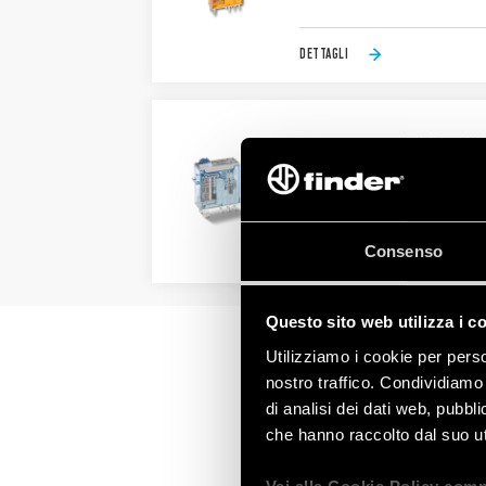
DETTAGLI
TIPO 46.61/46.61T - MI
Disponibile versione per appli
Terminali da innesto/Faston 1
Consenso
DETTAGLI
Questo sito web utilizza i c
Utilizziamo i cookie per perso
nostro traffico. Condividiamo 
di analisi dei dati web, pubbl
che hanno raccolto dal suo uti