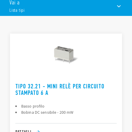
Vai a
1 contatto in scambio o 1 contatto normalmente aperto
Lista tipi
Relè subminiatura, basso profilo
Bobina DC sensibile: 200 mW
Lavabile: RT III
LISTA TIPI
DOCUMENTAZIONE
OMOLOGAZIONI
TIPO 32.21 - MINI RELÈ PER CIRCUITO
STAMPATO 6 A
Basso profilo
Bobina DC sensibile - 200 mW
DETTAGLI