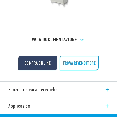
VAI A DOCUMENTAZIONE
TROVA RIVENDITORE
COMPRA ONLINE
Funzioni e caratteristiche:
La serie 32 di Finder è composta da mini relè per circuito
Applicazioni
stampato 6 A.
Caratteristiche: