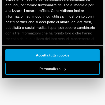
annunci, per fornire funzionalità dei social media e per
analizzare il nostro traffico. Condividiamo inoltre
informazioni sul modo in cui utilizza il nostro sito con i
SERIE 30
nostri partner che si occupano di analisi dei dati web,
Relè dual in line 2 A
pubblicità e social media, i quali potrebbero combinarle
con altre informazioni che ha fornito loro o che hanno
raccolto dal suo utilizzo dei loro servizi. Acconsenta ai
nostri cookie se continua ad utilizzare il nostro sito web.
Accetta tutti i cookie
Vai alla Cookie Policy complet
a
Personalizza