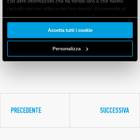
con altre informazioni che ha fornito loro o che hanno
Finder sarà presente con il proprio stand presso il
raccolto dal suo utilizzo dei loro servizi. Acconsenta ai
padiglione 5, stand I 062
, per presentare tutte le
nostri cookie se continua ad utilizzare il nostro sito web.
novità di prodotto per il settore industriale.
Accetta tutti i cookie
Vai alla Cookie Policy complet
a
Per rimanere aggiornato su tutte le novità sulle
prossime fiere ed eventi, visita la
sezione Fiere ed
Personalizza
Eventi
del nostro sito.
PRECEDENTE
SUCCESSIVA