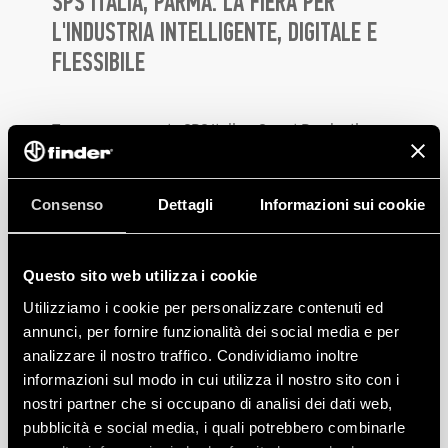
SPS ITALIA, PARMA. LA FIERA PER
L'INDUSTRIA INTELLIGENTE, DIGITALE E
FLESSIBILE
Torna nuovamente SPS Italia – Smart Production
Solutions, la fiera italiana di riferimento per
l’industria intelligente e flessibile dedicata al
Consenso
Dettagli
Informazioni sui cookie
comparto manifatturiero nazionale.
Dopo le mancate edizioni del 2020 e del 2021,
Questo sito web utilizza i cookie
l’edizione del 2022 si candida a essere quella della
Utilizziamo i cookie per personalizzare contenuti ed
definitiva ripartenza. Dal 24 al 26 maggio, infatti, le
annunci, per fornire funzionalità dei social media e per
aziende come Finder torneranno, in presenza, a
analizzare il nostro traffico. Condividiamo inoltre
confrontarsi sulle
nuove tecnologie
e prospettive del
informazioni sul modo in cui utilizza il nostro sito con i
domani legate al
mondo dell’automazione
nostri partner che si occupano di analisi dei dati web,
industriale e del digitale per l’industria
.
pubblicità e social media, i quali potrebbero combinarle