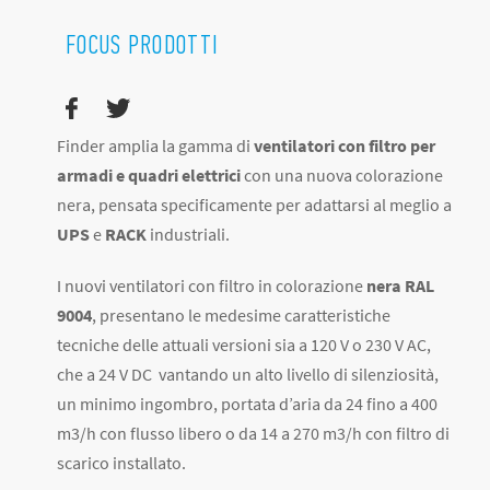
FOCUS PRODOTTI
Finder amplia la gamma di
ventilatori con filtro per
armadi e quadri elettrici
con una nuova colorazione
nera, pensata specificamente per adattarsi al meglio a
UPS
e
RACK
industriali.
I nuovi ventilatori con filtro in colorazione
nera RAL
9004
, presentano le medesime caratteristiche
tecniche delle attuali versioni sia a 120 V o 230 V AC,
che a 24 V DC vantando un alto livello di silenziosità,
un minimo ingombro, portata d’aria da 24 fino a 400
m3/h con flusso libero o da 14 a 270 m3/h con filtro di
scarico installato.