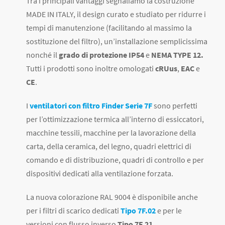
Tra i principali vantaggi segnaliamo la costruzione
MADE IN ITALY, il design curato e studiato per ridurre i
tempi di manutenzione (facilitando al massimo la
sostituzione del filtro), un’installazione semplicissima
nonché il
grado di protezione IP54
e
NEMA
T
YPE 12.
Tutti i prodotti sono inoltre omologati
cRUus
,
EAC
e
CE
.
I
ventilatori con filtro Finder Serie 7F
sono perfetti
per l’ottimizzazione termica all’interno di essiccatori,
macchine tessili, macchine per la lavorazione della
carta, della ceramica, del legno, quadri elettrici di
comando e di distribuzione, quadri di controllo e per
dispositivi dedicati alla ventilazione forzata.
La nuova colorazione RAL 9004 è disponibile anche
per i filtri di scarico dedicati
Tipo 7F.02
e per le
versioni con flusso inverso
Tipo 7F.21
.