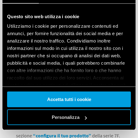
individuazione del prodotto più adatto alle proprie
esigenze. La composizione del codice è “parlante” e
Questo sito web utilizza i cookie
identifica le caratteristiche salienti del dispositivo
Utilizziamo i cookie per personalizzare contenuti ed
quali:
annunci, per fornire funzionalità dei social media e per
analizzare il nostro traffico. Condividiamo inoltre
serie di riferimento
informazioni sul modo in cui utilizza il nostro sito con i
tipo
nostri partner che si occupano di analisi dei dati web,
tensione di esercizio
pubblicità e social media, i quali potrebbero combinarle
con altre informazioni che ha fornito loro o che hanno
portata d’aria
raccolto dal suo utilizzo dei loro servizi. Acconsenta ai
nostri cookie se continua ad utilizzare il nostro sito web.
Le nuove colorazioni con
RAL 9004
si differenziano
Accetta tutti i cookie
Vai alla Cookie Policy complet
a
dalle versioni grigie (RAL 7035) grazie all’aggiunta
finale del valore
“0”
. È
possibile configurare
Personalizza
velocemente il prodotto più adatto alle proprie
esigenze in base ai parametri tecnici, utilizzando la
sezione
“configura il tuo prodotto”
della serie 7F.