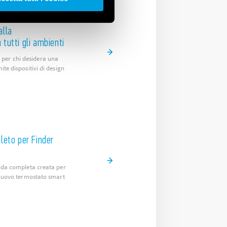
alla
tutti gli ambienti
per chi desidera una
ite dispositivi di design
leto per Finder
guida completa creata per
l nuovo termostato smart