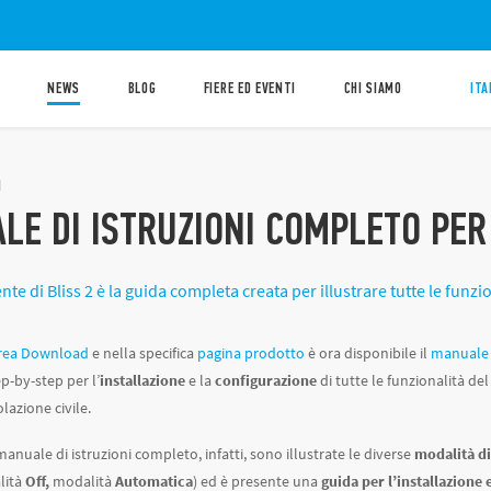
NEWS
BLOG
FIERE ED EVENTI
CHI SIAMO
ITA
1
E DI ISTRUZIONI COMPLETO PER 
nte di Bliss 2 è la guida completa creata per illustrare tutte le funz
rea Download
e nella specifica
pagina prodotto
è ora disponibile il
manuale 
ep-by-step per l’
installazione
e la
configurazione
di tutte le funzionalità 
lazione civile.
manuale di istruzioni completo, infatti, sono illustrate le diverse
modalità di
lità
Off,
modalità
Automatica
)
ed è presente una
guida per l’installazione 