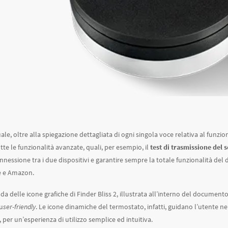
le, oltre alla spiegazione dettagliata di ogni singola voce relativa al funzi
tutte le funzionalità avanzate, quali, per esempio, il
test di trasmissione del
nnessione tra i due dispositivi e garantire sempre la totale funzionalità del 
e e Amazon.
da delle icone grafiche di Finder Bliss 2, illustrata all’interno del documen
 u
ser-friendly
. Le icone dinamiche del termostato, infatti, guidano l’utente n
, per un’esperienza di utilizzo semplice ed intuitiva.