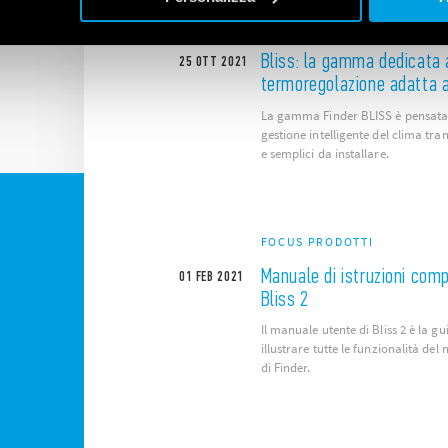
FOCUS PRODOTTI
E
Bliss: la gamma dedicata 
25
OTT
2021
termoregolazione adatta a 
La gamma Finder BLISS è pensata 
gestione intelligente del clima tram
e semplici da installare.
FOCUS PRODOTTI
Manuale di istruzioni comp
01
FEB
2021
Bliss 2
Il manuale utente di Bliss 2 è la 
illustrare tutte le funzionalità de
di Finder.