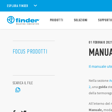
ESPLORA FINDER
PRODOTTI
SOLUZIONI
SUPPORTO
01
FEBBRAIO
202
MANUAL
FOCUS PRODOTTI
Il manuale ute
Nella sezione
A
SCARICA IL FILE
2
, una
guida
st
della termorego
All’interno del 
Manuale,
moda