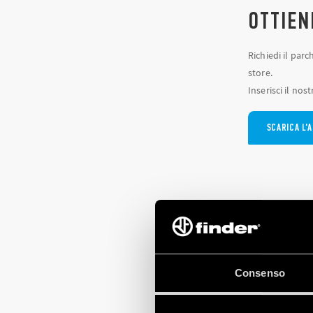
OTTIEN
Richiedi il par
store.
Inserisci il nos
SCARICA L'A
C
U
Consenso
NO