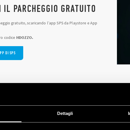
I IL PARCHEGGIO GRATUITO
cheggio gratuito, scaricando l’app SPS da Playstore e App
tro codice
HDOZZO.
PP DI SPS
OMPILA IL FORM PER RICEVERE INFORMAZI
N INCONTRO CON UN NOSTRO TECNICO COM
Dettagli
ME E COGNOME