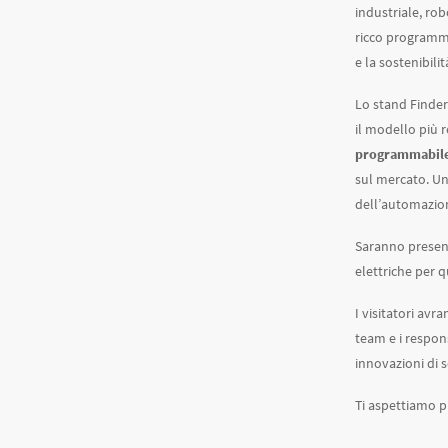
industriale, rob
ricco programma
e la sostenibili
Lo stand Finder
il modello più 
programmabil
sul mercato. Un
dell’automazion
Saranno present
elettriche per 
I visitatori avr
team e i respons
innovazioni di s
Ti aspettiamo p