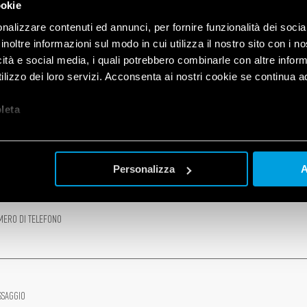
ookie
nalizzare contenuti ed annunci, per fornire funzionalità dei socia
inoltre informazioni sul modo in cui utilizza il nostro sito con i 
icità e social media, i quali potrebbero combinarle con altre inform
IONE
lizzo dei loro servizi. Acconsenta ai nostri cookie se continua ad 
let
a
AIL
Personalizza
A
ERO DI TELEFONO
SAGGIO