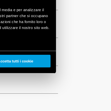
l media e per analizzare il
nostri partner che si occupano
azioni che ha fornito loro o
utilizzare il nostro sito web.
ccetta tutti i cookie