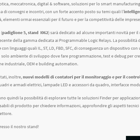
otica, meccatronica, digital & software, soluzioni per lo smart manufacturing.
 di convegni e incontri, con un forte accento posto su temi quali l’
intellige
tà, elementi ormai essenziali per il futuro e per la competitività delle imprese
 (
padiglione 5, stand I062
) sarà dedicato ad alcune importanti novità per il 
recente della gamma dedicata ai Programmable Logic Relays. La possibilità 
e
con linguaggi quali IL, ST, LD, FBD, SFC, di conseguenza un dispositivo con un 
 solo ambiente di sviluppo dove fare programmazione, test e debug per crea
e industriale, OEM e building automation.
ati, inoltre,
nuovi modelli di contatori per il monitoraggio e per il control
quadri e armadi elettrici, lampade LED e accessori da quadro, interfacce modul
anno quindi la possibilità di esplorare tutte le soluzioni Finder per applicazio
abili di prodotto per chiedere informazioni, approfondire gli aspetti tecnici 
ettore.
resso il nostro stand!