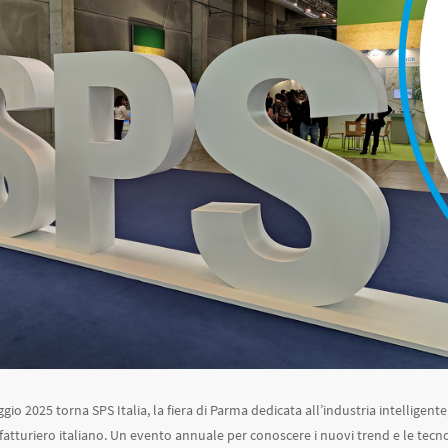
gio 2025 torna SPS Italia, la fiera di Parma dedicata all’industria intelligente,
tturiero italiano. Un evento annuale per conoscere i nuovi trend e le tecn