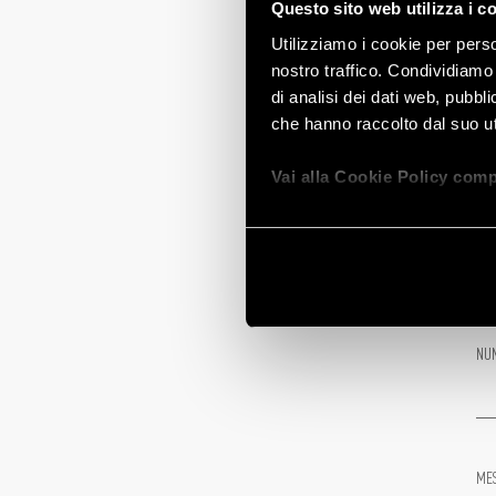
Questo sito web utilizza i c
Utilizziamo i cookie per perso
nostro traffico. Condividiamo 
di analisi dei dati web, pubbl
REG
che hanno raccolto dal suo uti
Vai alla Cookie Policy comp
E-M
NUM
MES