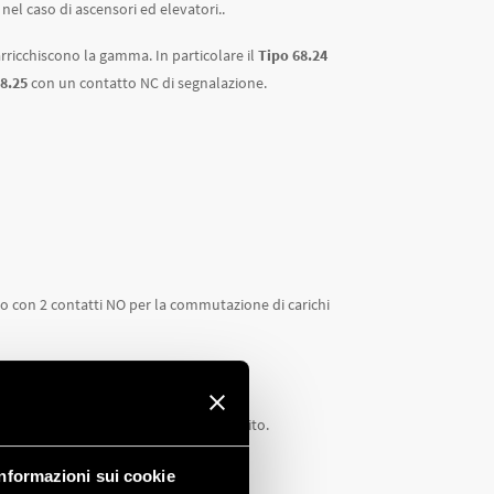
el caso di ascensori ed elevatori..
arricchiscono la gamma. In particolare il
Tipo 68.24
8.25
con un contatto NC di segnalazione.
ato con 2 contatti NO per la commutazione di carichi
gina dedicata alla Serie 68
sul nostro sito.
Informazioni sui cookie