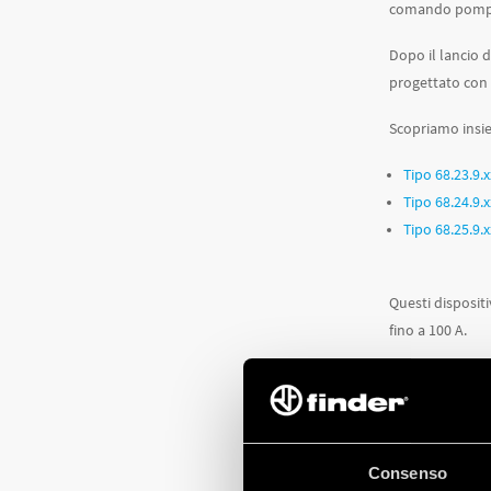
comando pompe e
Dopo il lancio d
progettato con 4
Scopriamo insie
Tipo 68.23.9.
Tipo 68.24.9.
Tipo 68.25.9.
Questi dispositi
fino a 100 A.
Per saperne di p
Consenso