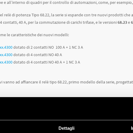
 all’interno di quadri per il controllo di automazioni, come, per esempio, n
el relè di potenza Tipo 68.22, la serie si espande con tre nuovi prodotti che 
 contatti, 40 A, per la commutazione di carichi trifase, e le versioni
68.23
e
6
me le caratteristiche dei nuovi modelli:
xxx.4300
dotato di 2 contatti NO 100 A + 1 NC 3 A
xxx.4300
dotato di 4 contatti NO 40 A
xxx.4300
dotato di 4 contatti NO 40 A + 1 NC 3 A
vi vanno ad affiancare il relè tipo 68.22, primo modello della serie, progett
iù e per scaricare la documentazione tecnica dei relè di potenza, visita la
pa
Dettagli