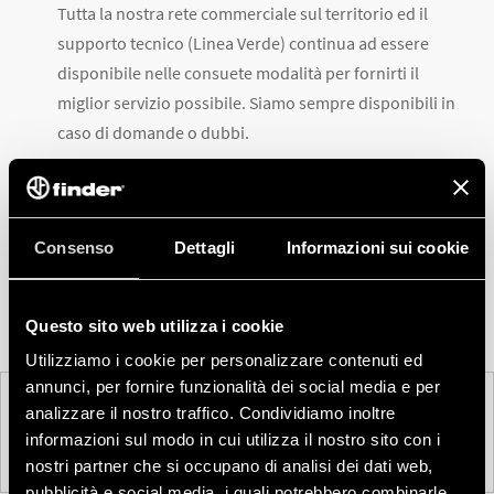
Tutta la nostra rete commerciale sul territorio ed il
supporto tecnico (Linea Verde) continua ad essere
disponibile nelle consuete modalità per fornirti il
miglior servizio possibile. Siamo sempre disponibili in
caso di domande o dubbi.
Siamo fiduciosi che, rispettando le indicazioni
governative e rimanendo uniti, potremo affrontare e
superare anche questa nuova sfida.
Consenso
Dettagli
Informazioni sui cookie
Questo sito web utilizza i cookie
Utilizziamo i cookie per personalizzare contenuti ed
annunci, per fornire funzionalità dei social media e per
analizzare il nostro traffico. Condividiamo inoltre
PRECEDENTE
SUCCESSIVA
informazioni sul modo in cui utilizza il nostro sito con i
nostri partner che si occupano di analisi dei dati web,
pubblicità e social media, i quali potrebbero combinarle