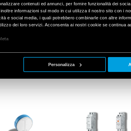
nalizzare contenuti ed annunci, per fornire funzionalità dei socia
l’installazione dei
relè Tipo 1
inoltre informazioni sul modo in cui utilizza il nostro sito con i 
impianti di riscaldamento e c
icità e social media, i quali potrebbero combinarle con altre inform
nell’impianto del
Gateway Fi
lizzo dei loro servizi. Acconsenta ai nostri cookie se continua ad 
1
2
comando di tutto l’impianto a
vocali.
let
a
Personalizza
A