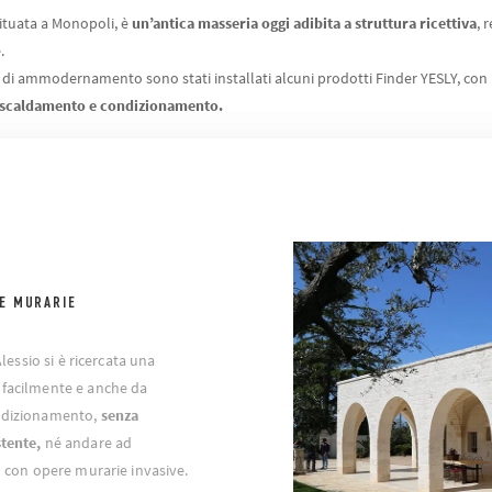
 situata a Monopoli, è
un’antica masseria oggi adibita a struttura ricettiva
, 
.
i di ammodernamento sono stati installati alcuni prodotti Finder YESLY, con 
riscaldamento e condizionamento.
E MURARIE
Alessio si è ricercata una
 facilmente e anche da
ondizionamento,
senza
stente,
né andare ad
io con opere murarie invasive.