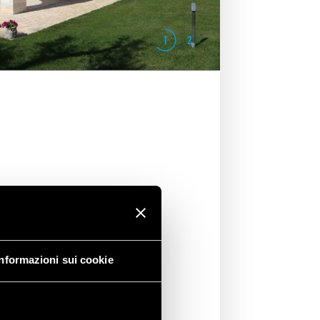
1
2
3.22 E GATEWAY YESLY
 YESLY
ha permesso di automatizzare
Informazioni sui cookie
ti mantenendo intatta la storicità
installazione degli
attuatori Tipo
are anche da smartphone
 delle luci esterne mentre