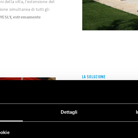
i della villa, l’estensione del
tione simultanea di tutti gli
a YESLY, estremamente
LA SOLUZIONE
ATTUATORI TIPO 13.21 E 1
L’installazione dei
dispositivi
Dettagli
il funzionamento degli impian
dell’edificio. In particolare, l’
13.22
ha permesso di comand
ookie
l’accensione e lo spegnimento