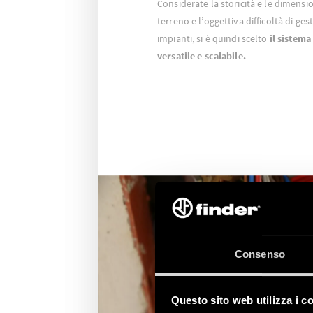
Considerate la storicità e le dimension
terreno e l’oggettiva difficoltà di ges
impianti, si è quindi scelto
il sistem
versatile e scalabile.
Consenso
Questo sito web utilizza i c