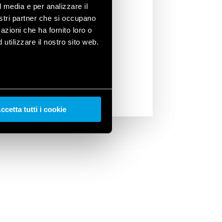
l media e per analizzare il
3.21
ha permesso il controllo degli
nostri partner che si occupano
ondizionamento. L’integrazione
azioni che ha fornito loro o
nder YESLY
ha infine reso possibile il
utilizzare il nostro sito web.
nche da remoto e tramite assistenti
ccetta tutti i cookie