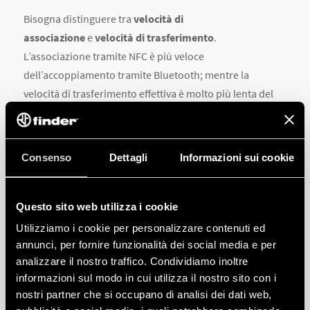
Bisogna distinguere tra
velocità di
associazione
e
velocità di trasferimento
.
L’associazione tramite NFC è più veloce
dell’accoppiamento tramite Bluetooth; mentre la
velocità di trasferimento effettiva è molto più lenta del
Bluetooth. L’NFC risulta quindi più utile quando è
necessario condividere piccole quantità di dati come file
di testo o i dettagli di un contatto, ne è un esempio la
Consenso
Dettagli
Informazioni sui cookie
programmazione di un dispositivo.
All’opposto, il Bluetooth consente una
gamma più
ampia di connettività
, smartphone, altoparlanti cuffie,
Questo sito web utilizza i cookie
televisori e vari dispositivi
hi tech
.
Utilizziamo i cookie per personalizzare contenuti ed
annunci, per fornire funzionalità dei social media e per
analizzare il nostro traffico. Condividiamo inoltre
informazioni sul modo in cui utilizza il nostro sito con i
FINDER TOOLBOX, LA SOLUZIONE
nostri partner che si occupano di analisi dei dati web,
PER GLI ESPERTI CON DOPPIA