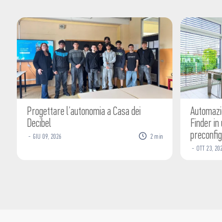
Progettare l’autonomia a Casa dei
Automazio
Decibel
Finder in
preconfig
-
GIU
09
,
2026
2
min
-
OTT
23
,
20