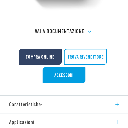
VAI A DOCUMENTAZIONE
TROVA RIVENDITORE
COMPRA ONLINE
ACCESSORI
Caratteristiche:
Relè multifunzione elettronico Tipo 13.S2 con Bluetooth, 2
Applicazioni
contatti, per sistema YESLY.