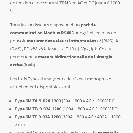
de tension et de courant TRMS en AC et DC jusqu’à 1000
V.
Tous les analyseurs disposent d’un
port de
communication Modbus RS485
intégré et, en plus de
pouvoir
mesurer des valeurs instantanées
(V (RMS), A
(RMS), PF, kW, kVA, kvar, Hz, THD (I), Vpk, Ipk, Cosφ),
permettent la
mesure bidirectionnelle de l’énergie
active
(kWh).
Les trois Types d’analyseurs de réseau monophasé
actuellement disponibles sont :
Type 6M.TA.9.024.1200
(50A – 800 V AC / 1000 V DC)
Type 6M.TB.9.024.1200
(100A – 800 V AC / 1000 V DC)
Type 6M.TF.9.024.1200
(300A – 800 V AC / 400A – 1000
V DC)
Le quatrième produit de la Série 6M est la
passerelle