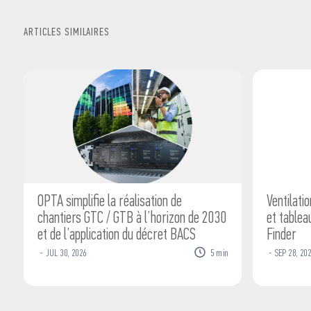
ARTICLES SIMILAIRES
OPTA simplifie la réalisation de
Ventilati
chantiers GTC / GTB à l’horizon de 2030
et tablea
et de l’application du décret BACS
Finder
-
JUL
30
,
2026
5
min
-
SEP
28
,
202