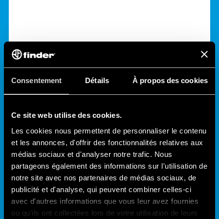
Conditions Générales de Vente 2026 - Export
Consentement
Détails
À propos des cookies
LANGUE
DOSSIER
Ce site web utilise des cookies.
Français
pdf
Les cookies nous permettent de personnaliser le contenu
et les annonces, d'offrir des fonctionnalités relatives aux
médias sociaux et d'analyser notre trafic. Nous
DATE
DERNIÈRE
partageons également des informations sur l'utilisation de
D'ENTRÉE
EN
VIGUEUR
MISE
À
JOUR
notre site avec nos partenaires de médias sociaux, de
01/01/2026
01/01/2026
publicité et d'analyse, qui peuvent combiner celles-ci
avec d'autres informations que vous leur avez fournies
Télécharger
ou qu'ils ont collectées lors de votre utilisation de leurs