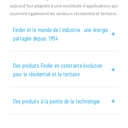
aujourd’hui adaptée à une multitude d’applications qui
couvrent également les secteurs résidentiel et tertiaire.
Finder et le monde de l’industrie : une énergie
partagée depuis 1954
Porte d’entrée de l’univers Finder, sa large gamme
de relais a conquis depuis de nombreuses années
Des produits Finder en constante évolution
le secteur industriel. Aujourd’hui, du relais
pour le résidentiel et le tertiaire
miniature au relais temporisé en passant par les
dispositifs pour la régulation industrielle, l’offre
Finder couvre un vaste champ d’applications et
s’ouvre à tous les domaines industriels où
Des produits à la pointe de la technologie
interviennent l’énergie électrique et
l’automatisation.