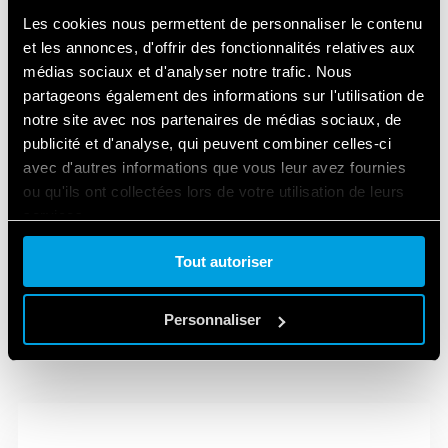
Les cookies nous permettent de personnaliser le contenu
Parafoudres (SPD)
et les annonces, d'offrir des fonctionnalités relatives aux
médias sociaux et d'analyser notre trafic. Nous
partageons également des informations sur l'utilisation de
AUTOMATISATION DE LA MAISON ET DES
notre site avec nos partenaires de médias sociaux, de
BÂTIMENTS
publicité et d'analyse, qui peuvent combiner celles-ci
avec d'autres informations que vous leur avez fournies
Produits KNX
ou qu'ils ont collectées lors de votre utilisation de leurs
services.
Produits YESLY
Tout autoriser
Cookie policy.
Accueil Résidentiel
Personnaliser