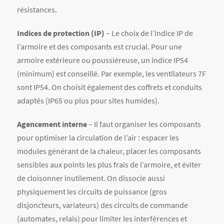
sensibles aux points les plus frais de l’armoire, et éviter
de cloisonner inutilement. On dissocie aussi
physiquement les circuits de puissance (gros
disjoncteurs, variateurs) des circuits de commande
(automates, relais) pour limiter les interférences et
faciliter le refroidissement. L’entrée et la sortie d’air des
ventilateurs doivent être dégagées.
Accessibilité et signalisation
– L’armoire doit rester
facile d’accès pour la maintenance. On veille à marquer
clairement les bornes et à laisser de la place devant le
tableau (généralement 80 cm minimum). Les schémas de
câblage et la liste des paramètres de réglage
(température de consigne, seuil d’hygrométrie, etc.)
doivent être visibles. On installe un
disjoncteur
général
ou un interrupteur de coupure d’urgence sur
l’armoire pour la mise hors tension rapide. Enfin, une