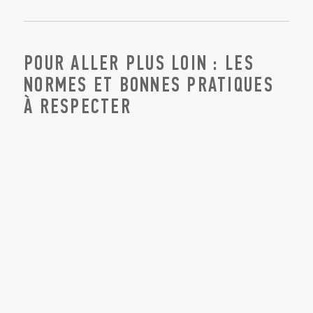
La conception et l’exploitation des armoires électriques
suivent plusieurs normes et recommandations :
Normes de sécurité et de conception
– Par exemple, la
norme
IEC 60204-1
(équipement électrique des
machines) impose des exigences sur l’environnement de
l’armoire (température ambiante, conditions
d’installation, accessibilité). La norme
EN
61439
(ensembles d’armoires basse tension) fixe des
critères thermiques pour le dimensionnement du
refroidissement interne – on recommande ainsi de ne
pas dépasser environ 35 °C en fonctionnement normal