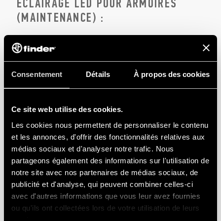
ÉCLAIRAGE LED POUR ARMOIRES
(MAINTENANCE) :
Consentement
Détails
À propos des cookies
Ce site web utilise des cookies.
Les cookies nous permettent de personnaliser le contenu
et les annonces, d'offrir des fonctionnalités relatives aux
médias sociaux et d'analyser notre trafic. Nous
partageons également des informations sur l'utilisation de
notre site avec nos partenaires de médias sociaux, de
publicité et d'analyse, qui peuvent combiner celles-ci
Lors des interventions de maintenance, l’intérieur de
avec d'autres informations que vous leur avez fournies
l’armoire doit être bien éclairé. Les lampes LED dédiées
ou qu'ils ont collectées lors de votre utilisation de leurs
évitent les risques liés au travail dans une armoire
services.