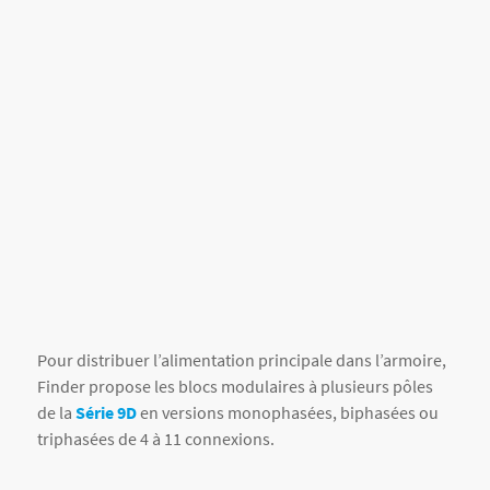
Pour distribuer l’alimentation principale dans l’armoire,
Finder propose les blocs modulaires à plusieurs pôles
de la
Série 9D
en versions monophasées, biphasées ou
triphasées de 4 à 11 connexions.
ACCÈS SÉCURISÉ ET PROTECTION
L’armoire doit pouvoir être verrouillée pour éviter l’accès
non autorisé. On utilise des poignées fermables et des
interverrouillages éventuels (pour empêcher l’ouverture
lorsqu’une haute tension subsiste). Un étrier de mise à
la terre ou un cadre conducteur (bornes PE) solide est
indispensable pour empêcher les chocs électriques. Des
barrières ou goulottes isolées séparent les conducteurs
nus. De plus, on multiplie les signalisations : marquages