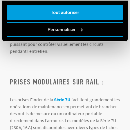
sombre (mauvaise manipulation, erreurs de câblage), ou
le cas échéant, d’avoir à tenir une torche. Finder propose
Tout autoriser
Cookie policy.
la
Série 7L
: comprenant les modèles 7L.43 (6 W, 600
lumens) et 7L.46 (9 W, 1200 lumens). Ces lampes
Personnaliser
s’installent facilement (montage « 2-en-1 » aimanté ou
par support à visser) et fournissent un éclairage
puissant pour contrôler visuellement les circuits
pendant l’entretien.
PRISES MODULAIRES SUR RAIL :
Les prises Finder de la
Série 7U
facilitent grandement les
opérations de maintenance en permettant de brancher
des outils de mesure ou un ordinateur portable
directement dans l’armoire. Les modèles de la Série 7U
(230 V, 16 A) sont disponibles avec divers types de fiches