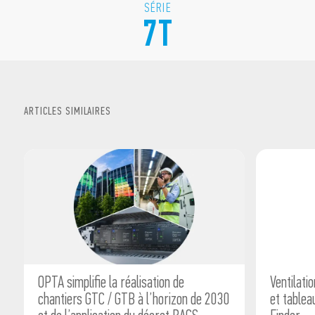
OPTA simplifie la réalisation de
Ventilati
chantiers GTC / GTB à l’horizon de 2030
et tablea
et de l’application du décret BACS
Finder
-
JUL
30
,
2026
5
min
-
SEP
28
,
202