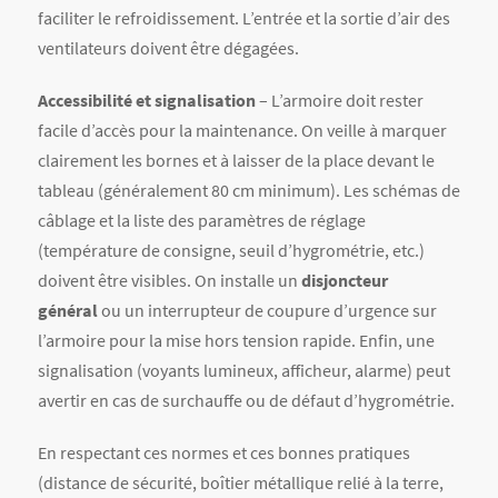
signalisation (voyants lumineux, afficheur, alarme) peut
avertir en cas de surchauffe ou de défaut d’hygrométrie.
En respectant ces normes et ces bonnes pratiques
(distance de sécurité, boîtier métallique relié à la terre,
bornes clairement repérées, etc.), on s’assure que
l’armoire reste sûre pour les opérateurs et conforme aux
exigences légales. On choisira préférentiellement des
accessoires certifiés (marquage CE, UL, etc.) et on
tiendra compte des classes climatiques (étanchéité,
résistance aux chocs, décharges électrostatiques). En
résumé, la température de l’armoire doit rester dans une
plage recommandée (idéalement 25–30 °C) et l’humidité
relative modérée (<60 %) pour garantir fiabilité et
conformité.