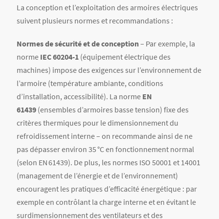
(selon EN 61439). De plus, les normes ISO 50001 et 14001
(management de l’énergie et de l’environnement)
encouragent les pratiques d’efficacité énergétique : par
exemple en contrôlant la charge interne et en évitant le
surdimensionnement des ventilateurs et des
résistances.
Indices de protection (IP)
– Le choix de l’indice IP de
l’armoire et des composants est crucial. Pour une
armoire extérieure ou poussiéreuse, un indice IP54
(minimum) est conseillé. Par exemple, les ventilateurs 7F
sont IP54. On choisit également des coffrets et conduits
adaptés (IP65 ou plus pour sites humides).
Agencement interne
– Il faut organiser les composants
pour optimiser la circulation de l’air : espacer les
modules générant de la chaleur, placer les composants