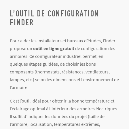
C’est l’outil idéal pour obtenir la bonne température et
l’éclairage optimal à l’intérieur des armoires électriques.
Il suffit d’indiquer les données du projet (taille de
l’armoire, localisation, températures extrêmes,
puissance dissipée, etc.) pour que le configurateur
recommande les appareils Finder adéquats. Cet outil
simplifie la sélection des produits et garantit un
dimensionnement correct selon les normes en vigueur.
N’hésitez pas à utiliser le configurateur industriel en
ligne pour faciliter le choix des équipements Finder :
rendez-vous sur
https://configuratore-
industriale.findernet.com/fr/
pour optimiser votre
armoire électrique.