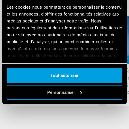
Related Blogs
Les cookies nous permettent de personnaliser le contenu
et les annonces, d'offrir des fonctionnalités relatives aux
médias sociaux et d'analyser notre trafic. Nous
partageons également des informations sur l'utilisation de
notre site avec nos partenaires de médias sociaux, de
publicité et d'analyse, qui peuvent combiner celles-ci
avec d'autres informations que vous leur avez fournies
ou qu'ils ont collectées lors de votre utilisation de leurs
INDUSTRIE
INDUSTRIE
services.
La Série 6M : des analyseurs de réseau
Écosystèm
Tout autoriser
Cookie policy.
la tempér
-
FEB
13
,
2023
2
min
armoires 
Personnaliser
-
AUG
12
,
20