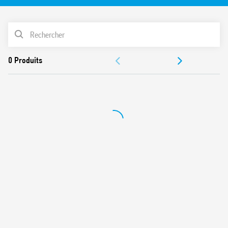
Valeurs mesurées en instantané :
V (RMS), A (RMS), PF, kW, kVA, kvar, Hz, THD (I), Vpk, Ipk,
LISTE DES PRODUITS
Cosφ
Mesure d’énergie bidirectionnelle : kWh
DOCUMENTATIONS
Classe de précision : 0.5% F.S.
Registre des mesures disponibles : MSW first ou LSW first
CERTIFICATIONS
Configurable via interface Modbus RS485
Conforme à EN 61010-1/2010
Montage sur rail DIN (adaptateur inclus)