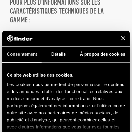
POUR PLUS D’INFORMATIONS SUR LES
CARACTÉRISTIQUES TECHNIQUES DE LA
GAMME :
TÉLÉCHARGEZ LA FICHE TECHNIQUE DE LA SÉRIE 7L
Consentement
Détails
À propos des cookies
APPLICATIONS
Ce site web utilise des cookies.
Les cookies nous permettent de personnaliser le contenu
et les annonces, d'offrir des fonctionnalités relatives aux
Les nouvelles versions
1200 lumens
de la
Série 7L
avec
médias sociaux et d'analyser notre trafic. Nous
contact de porte
sont idéales pour les applications
partageons également des informations sur l'utilisation de
nécessitant une commutation “automatique”. Par
notre site avec nos partenaires de médias sociaux, de
exemple, l’installation de ces nouveaux modèles de Type
publicité et d'analyse, qui peuvent combiner celles-ci
avec d'autres informations que vous leur avez fournies
7L.46 permet l’allumage ou l’extinction de la lampe