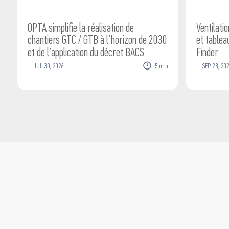
OPTA simplifie la réalisation de
Ventilati
chantiers GTC / GTB à l’horizon de 2030
et tablea
et de l’application du décret BACS
Finder
-
JUL
30
,
2026
5
min
-
SEP
28
,
202