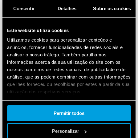
Consentir
Detalhes
Sobre os cookies
No geral podemos dizer que o NFC consome menos
energia que o Bluetooth, exigindo mais energia
apenas quando é necessário alimentar um dispositivo
Este website utiliza cookies
passivo.
Utilizamos cookies para personalizar conteúdo e
anúncios, fornecer funcionalidades de redes sociais e
TAXA DE TRANSFERÊNCIA DE
analisar o nosso tráfego. Também partilhamos
informações acerca da sua utilização do site com os
DADOS
nossos parceiros de redes sociais, de publicidade e de
análise, que as podem combinar com outras informações
que lhes forneceu ou recolhidas por estes a partir da sua
Uma distinção deve ser feita entre velocidade de
utilização dos respetivos serviços.
associação
e velocidade de
transferência
.
Cookie policy.
O emparelhamento via NFC é mais rápido do que o
Permitir todos
emparelhamento via Bluetooth; enquanto a
velocidade de transferência real é muito mais lenta
Personalizar
que o Bluetooth.