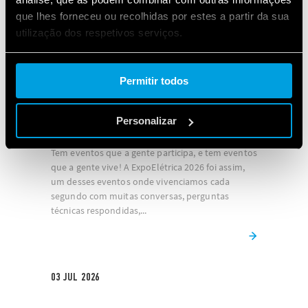
Neste artigo, você conhece essa evolução, da
que lhes forneceu ou recolhidas por estes a partir da sua
placa Celeron ...
utilização dos respetivos serviços.
Cookie policy.
Permitir todos
31
JUL
2026
Personalizar
Finder Brasil na ExpoElétrica 2026!
Tem eventos que a gente participa, e tem eventos
que a gente vive! A ExpoElétrica 2026 foi assim,
um desses eventos onde vivenciamos cada
segundo com muitas conversas, perguntas
técnicas respondidas,...
03
JUL
2026