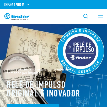
EXPLORE FINDER
Finder, pioneira no segmento de relés de
comando por impulso
RELÉ DE IMPULSO
ORIGINAL E INOVADOR