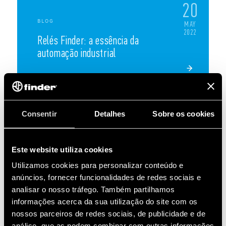
20
BLOG
MAY
2022
Relés Finder: a essência da
automação industrial
Consentir
Detalhes
Sobre os cookies
06
AUG
2026
Este website utiliza cookies
Interface a Relé: como funciona e sua
Utilizamos cookies para personalizar conteúdo e
evolução
anúncios, fornecer funcionalidades de redes sociais e
analisar o nosso tráfego. Também partilhamos
A Interface a Relé evoluiu significativamente nas
informações acerca da sua utilização do site com os
últimas décadas, tornando os painéis elétricos
nossos parceiros de redes sociais, de publicidade e de
mais compactos, seguros e fáceis de manter.
análise, que as podem combinar com outras informações