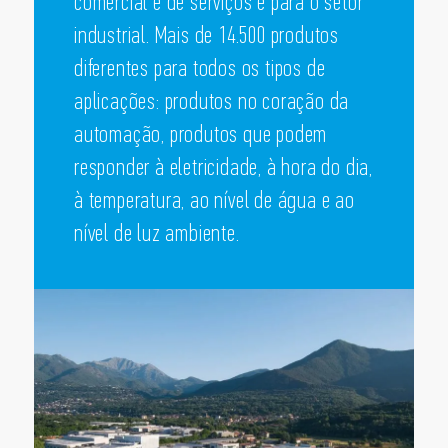
comercial e de serviços e para o setor
industrial. Mais de 14.500 produtos
diferentes para todos os tipos de
aplicações: produtos no coração da
automação, produtos que podem
responder à eletricidade, à hora do dia,
à temperatura, ao nível de água e ao
nível de luz ambiente.