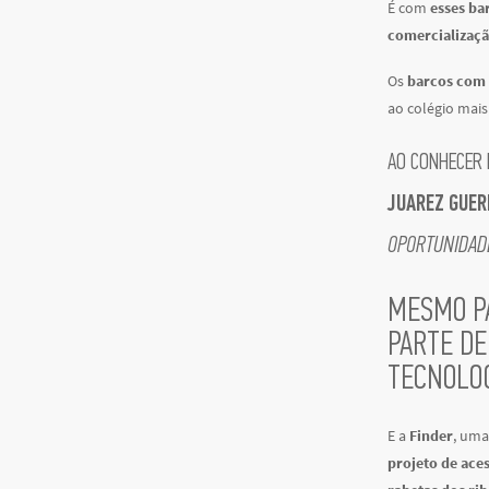
É com
esses ba
comercializaçã
Os
barcos com 
ao colégio mais
AO CONHECER 
JUAREZ GUER
OPORTUNIDADE
MESMO P
PARTE DE
TECNOLOG
E a
Finder
, um
projeto de aces