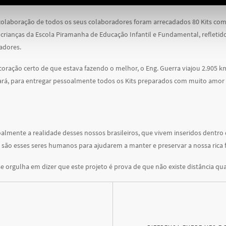
olaboração de todos os seus colaboradores foram arrecadados 80 Kits complet
crianças da Escola Piramanha de Educação Infantil e Fundamental
, refleti
adores.
coração certo de que estava fazendo o melhor, o Eng. Guerra viajou 2.905 
ará, para entregar pessoalmente todos os Kits preparados com muito amor 
lmente a realidade desses nossos brasileiros, que vivem inseridos dentro d
 são esses seres humanos para ajudarem a manter e preservar a nossa rica fa
 se orgulha em dizer que este projeto é prova de que não existe distância qu