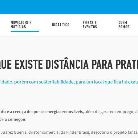
NOVIDADES E
FEIRAS E
QUEM
DIDATTICO
NOTÍCIAS
EVENTOS
SOMOS
2
UE EXISTE DISTÂNCIA PARA PRAT
dade, porém com sustentabilidade, para um local que fica há exata
to e a crença de que as energias renováveis
, além de gerarem emprego, a
tória começou
.
Juarez Guerra, diretor comercial da Finder Brasil, descobriu o projeto fant