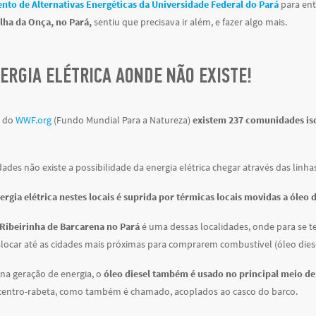
nto de Alternativas Energéticas da Universidade Federal do Pará
para en
Ilha da Onça, no Pará,
sentiu que precisava ir além, e fazer algo mais.
ERGIA ELÉTRICA AONDE NÃO EXISTE!
s do
WWF.org
(Fundo Mundial Para a Natureza)
existem 237 comunidades iso
des não existe a possibilidade da energia elétrica chegar através das linha
ergia elétrica nestes locais é suprida por térmicas locais movidas a óleo d
ibeirinha de Barcarena no Pará
é uma dessas localidades, onde para se t
locar até as cidades mais próximas para comprarem combustível (óleo diese
na geração de energia, o
óleo diesel também é usado no principal meio de
 centro-rabeta, como também é chamado, acoplados ao casco do barco.