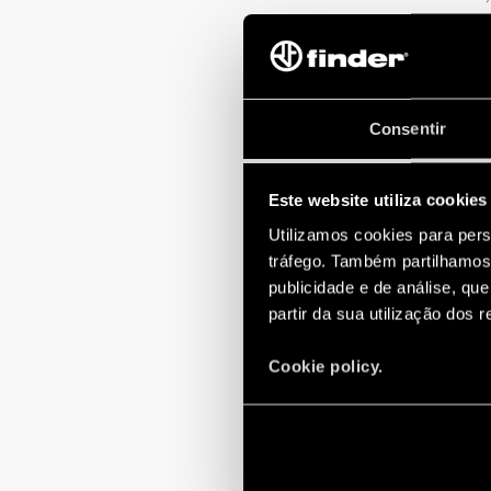
para todos é i
A parceria GE
iluminação e re
Consentir
Além disto, em 
provém de font
mundo.
Este website utiliza cookies
Utilizamos cookies para pers
tráfego. Também partilhamos 
NÃO EXIS
publicidade e de análise, q
partir da sua utilização dos 
Cookie policy.
Lembra quando 
energia dos mot
Por meio de um