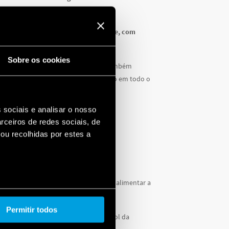
a região vivenciem uma nova realidade, com
ltaicos.
Sobre os cookies
projeto o HV (hidrogênio verde), que também
ica que atualmente está em andamento em todo o
 sociais e analisar o nosso
rceiros de redes sociais, de
M!
ou recolhidas por estes a
 carregadores de bateria solar, para alimentar a
!
Permitir todos
 uniu esforços em uma campanha em prol da