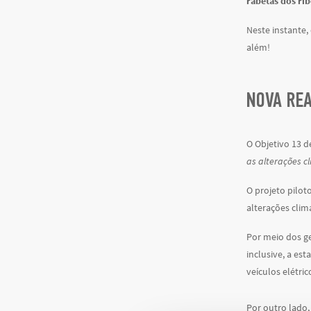
rabetas dos rib
Neste instante,
além!
NOVA REA
O Objetivo 13 
as alterações c
O projeto pilot
alterações clim
Por meio dos g
inclusive, a es
veículos elétric
Por outro lado,