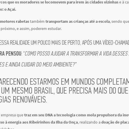
rcos que os moradores se locomovem para irem às cidades vizinhas
e à ca
o: o Açaí.
motores rabetas
também
transportam as crianças até a escola
, sendo qu
 próximo, e assim, poderem estudar.
ESSA REALIDADE UM POUCO MAIS DE PERTO, APÓS UMA VÍDEO-CHAM
RA PENSOU
: “
COMO POSSO AJUDAR A TRANSFORMAR A VIDA DESSES 
S E AINDA CUIDAR DO MEIO AMBIENTE?”
ARECENDO ESTARMOS EM MUNDOS COMPLETAM
 UM MESMO BRASIL, QUE PRECISA MAIS DO QU
IAS RENOVÁVEIS.
a empresa que
traz em seu DNA a tecnologia como mola propulsora da ino
so à energia aos Ribeirinhos da Ilha da Onça
, realizando a
doação de placa