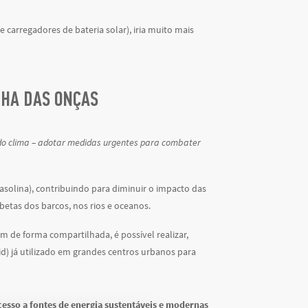
 carregadores de bateria solar), iria muito mais
LHA DAS ONÇAS
do clima – adotar medidas urgentes para combater
asolina), contribuindo para diminuir o impacto das
abetas dos barcos, nos rios e oceanos.
de forma compartilhada, é possível realizar,
id) já utilizado em grandes centros urbanos para
cesso a fontes de energia sustentáveis e modernas