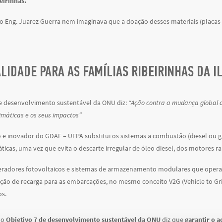
eirinhas.
 o Eng. Juarez Guerra nem imaginava que a doação desses materiais (placas e
LIDADE PARA AS FAMÍLIAS RIBEIRINHAS DA I
de desenvolvimento sustentável da ONU diz:
“Ação contra a mudança global 
limáticas e os seus impactos”
o e inovador do GDAE – UFPA substitui os sistemas a combustão (diesel ou g
áticas, uma vez que evita o descarte irregular de óleo diesel, dos motores r
eradores fotovoltaicos e sistemas de armazenamento modulares que operam 
tação de recarga para as embarcações, no mesmo conceito V2G (Vehicle to Gr
os.
 o
Objetivo 7 de desenvolvimento sustentável da ONU
diz que
garantir o a