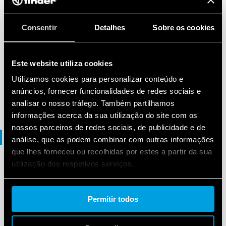
EN
|
|
.
PDF
Consentir
Detalhes
Sobre os cookies
MANUAL TOOLBOX
Android operating system
Este website utiliza cookies
Utilizamos cookies para personalizar conteúdo e
anúncios, fornecer funcionalidades de redes sociais e
EN
|
|
.
PDF
analisar o nosso tráfego. Também partilhamos
informações acerca da sua utilização do site com os
nossos parceiros de redes sociais, de publicidade e de
Brochura
análise, que as podem combinar com outras informações
que lhes forneceu ou recolhidas por estes a partir da sua
utilização dos respetivos serviços.
BROCHURA
Lighting management
Cookie policy.
Permitir todos