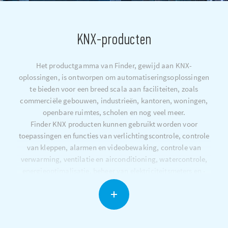
KNX-producten
Het productgamma van Finder, gewijd aan KNX-
oplossingen, is ontworpen om automatiseringsoplossingen
te bieden voor een breed scala aan faciliteiten, zoals
commerciële gebouwen, industrieën, kantoren, woningen,
openbare ruimtes, scholen en nog veel meer.
Finder KNX producten kunnen gebruikt worden voor
toepassingen en functies van verlichtingscontrole, controle
van kleppen, alarmen en videobewaking, controle van
verwarming, ventilatie en airconditioning, watercontrole,
energieoptimalisatie, beheer van elektriciteitsmeters en -
apparaten, audiosystemen.
De accessoires en apparaten die met de KNX-technologie
zijn uitgerust, garanderen een sterke betrouwbaarheid op
het gebied van energiebesparing (tot 50% voor de besturing