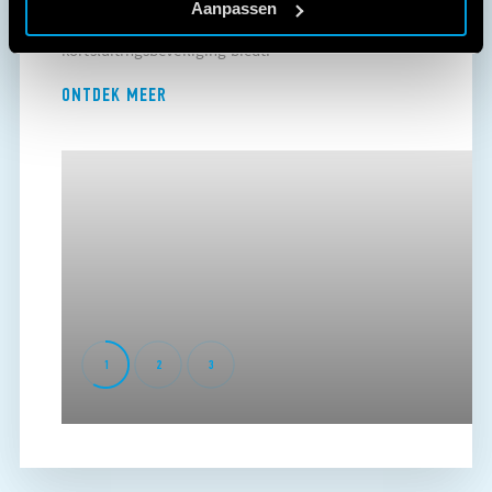
Aanpassen
thermische overbelastingsbeveiliging en
kortsluitingsbeveiliging biedt.
ONTDEK MEER
1
2
3