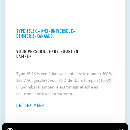
TYPE 15.2K - KNX-UNIVERSELE-
DIMMER 2-KANAALS
VOOR VERSCHILLENDE SOORTEN
LAMPEN
Type 15.2K is een 2-kanaals universele dimmer 400 W,
230 V AC, geschikt voor LED-dimbare lampen (100W),
CFL-dimbare lampen, elektromagnetische en
elektronische transformatoren.
ONTDEK MEER