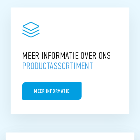
van verlichting en verwarming) en een minimale impact op
het milieu.
De producten van Finder kunnen zowel in nieuwe als
bestaande gebouwen worden geïnstalleerd, dankzij
specifieke oplossingen die zijn aangepast aan de behoeften
van de klant.
MEER INFORMATIE OVER ONS
PRODUCTASSORTIMENT
MEER INFORMATIE