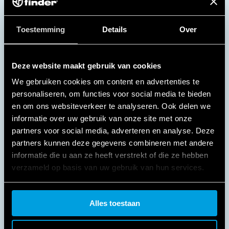
Toestemming
Details
Over
Deze website maakt gebruik van cookies
We gebruiken cookies om content en advertenties te
personaliseren, om functies voor social media te bieden
en om ons websiteverkeer te analyseren. Ook delen we
informatie over uw gebruik van onze site met onze
partners voor social media, adverteren en analyse. Deze
TYPE 78.2K - KNX- SCHAKELENDE
partners kunnen deze gegevens combineren met andere
VOEDINGEN
informatie die u aan ze heeft verstrekt of die ze hebben
verzameld op basis van uw gebruik van hun services.
COMPACT EN KRACHTIG
Cookie policy.
Alles toestaan
De Finder Power Supply Type 78.2K, met 30 V DC –
640mA uitgang, is een compact en krachtig KNX-
apparaat, ontworpen in slechts vier modules, dat