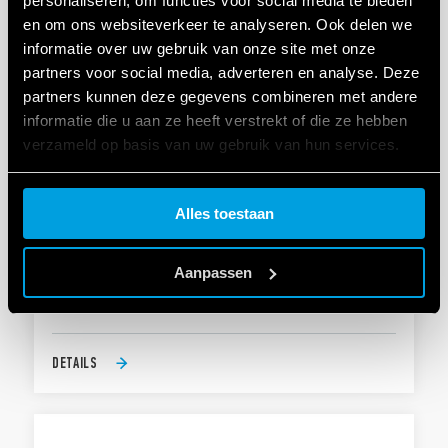
personaliseren, om functies voor social media te bieden
en om ons websiteverkeer te analyseren. Ook delen we
informatie over uw gebruik van onze site met onze
partners voor social media, adverteren en analyse. Deze
partners kunnen deze gegevens combineren met andere
informatie die u aan ze heeft verstrekt of die ze hebben
verzameld op basis van uw gebruik van hun services.
Cookie policy.
TYPE 19.6K - KNX RELAY ACTUATOREN
Alles toestaan
6 x 16 A 250 V AC contacten, individueel
Aanpassen
configureerbaar maak- of verbreekcontact
LED-indicatie voor elke uitgang
DETAILS