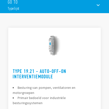
GO TO
Duidelijke indicatie van de signaal- of uitgangsstatus
Eenvoudig te bedienen met keuzeschakelaars en
Typelijst
potentiometers
Terugmeldcontact wanneer de keuzeschakelaar niet op
stand “Auto” staat
TYPELIJST
11,2 of 17,5 mm breed
ACCESSOIRES
DOCUMENTATIE
GOEDKEURINGEN
TYPE 19.21 - AUTO-OFF-ON
INTERVENTIEMODULE
Besturing van pompen, ventilatoren en
motorgroepen
Primair bedoeld voor industriële
besturingssystemen