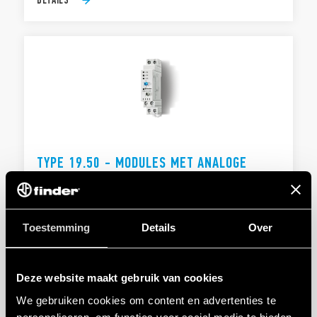
TYPE 19.50 - MODULES MET ANALOGE
UITGANG
Maakt directe controle van proportionele kleppen
mogelijk in noodsituaties of wanneer de automatische
Toestemming
Details
Over
bediening is mislukt
17,5 mm breed
Deze website maakt gebruik van cookies
We gebruiken cookies om content en advertenties te
DETAILS