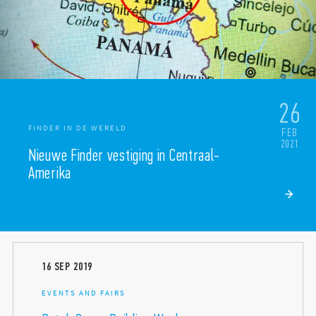
26
FINDER IN DE WERELD
FEB
2021
Nieuwe Finder vestiging in Centraal-
Amerika
16
SEP
2019
EVENTS AND FAIRS