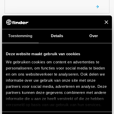
08
NOV
2017
Toestemming
Details
Over
NIEUWE PRODUCTEN
Serie 83: industriële tijdrelais
Deze website maakt gebruik van cookies
De Serie 83 industriële tijdrelais bestond tot voor kort
uit twee multifunctie en zes monofunctie
We gebruiken cookies om content en advertenties te
uitvoeringen, hier is nu een derde multifunctie
personaliseren, om functies voor social media te bieden
uitvoering, type 83.52, aan toegevoegd. De al
en om ons websiteverkeer te analyseren. Ook delen we
bestaand...
informatie over uw gebruik van onze site met onze
partners voor social media, adverteren en analyse. Deze
partners kunnen deze gegevens combineren met andere
informatie die u aan ze heeft verstrekt of die ze hebben
verzameld op basis van uw gebruik van hun services.