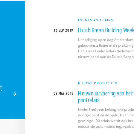
EVENTS AND FAIRS
Dutch Green Building Wee
16
SEP
2019
Uitnodiging open dag Amsterdam: 
gebouwinstallaties in de praktijk 
Dat is wat Finder Relais Nederland
nieuwe pand aan de Dukdalfweg 51
NIEUWE PRODUCTEN
t
Nieuwe uitvoering van het
09
MAY
2018
printrelais
Finder heeft een belangrijke prod
doorgevoerd en de opdruk van het 
gewijzigd. Dit relais wordt ook br
industriële automatisering, vaak al