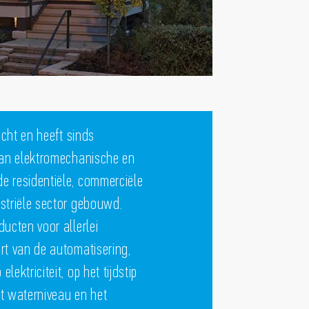
icht en heeft sinds
 aan elektromechanische en
e residentiële, commerciële
striële sector gebouwd.
ucten voor allerlei
rt van de automatisering,
ektriciteit, op het tijdstip
et waterniveau en het