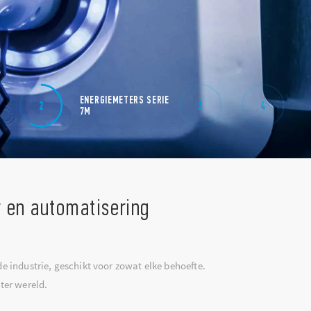
OPTA
ENERGIEMETERS SERIE
BLISS. YOUR HOM
YE
2
3
4
PROGRAMMEERBARE
7M
CLIMATE
C
LOGISCHE RELAIS
 en automatisering
 industrie, geschikt voor zowat elke behoefte.
ter wereld.