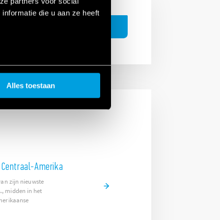
ze partners voor social
nformatie die u aan ze heeft
ZOEKEN
Alles toestaan
n Centraal-Amerika
van zijn nieuwste
, midden in het
merikaanse