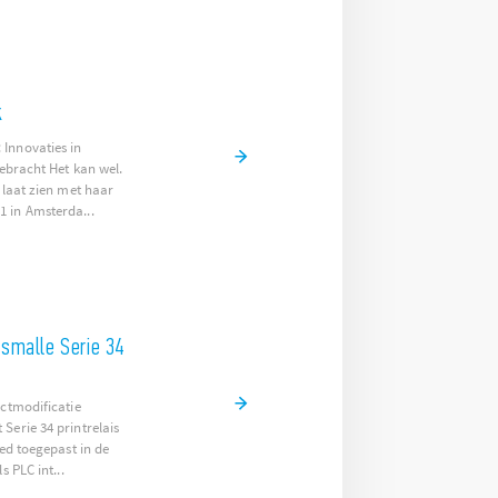
k
Innovaties in
gebracht Het kan wel.
 laat zien met haar
 in Amsterda...
 smalle Serie 34
uctmodificatie
Serie 34 printrelais
eed toegepast in de
s PLC int...