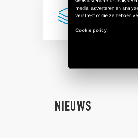
websiteverkeer te analyseren
BENT U OP ZOEK 
media, adverteren en analys
EEN SPECIFIEK
verstrekt of die ze hebben v
PRODUCT
?
Cookie policy.
NIEUWS