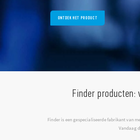
ONTDEK HET PRODUCT
Finder producten:
Finder is een gespecialiseerde fabrikant van 
Vandaag de