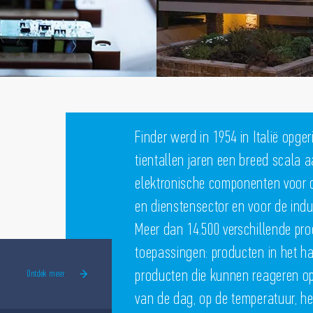
Finder werd in 1954 in Italië opger
tientallen jaren een breed scala
elektronische componenten voor d
en dienstensector en voor de indu
Meer dan 14.500 verschillende prod
toepassingen: producten in het ha
producten die kunnen reageren op el
Ontdek meer
van de dag, op de temperatuur, h