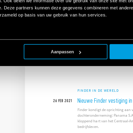
. Ook delen we informatie over uw gebruik van onze site met on
NAAR
e. Deze partners kunnen deze gegevens combineren met andere i
Vind het Finder product met de juiste oplossing
erzameld op basis van uw gebruik van hun services.
voor u.
Aanpassen
FINDER IN DE WERELD
Nieuwe Finder vestiging i
26
FEB
2021
Finder kondigt de oprichting aan 
dochteronderneming: Panama S.A.
kloppend hart van het Centraal-A
bedrijfsleven.