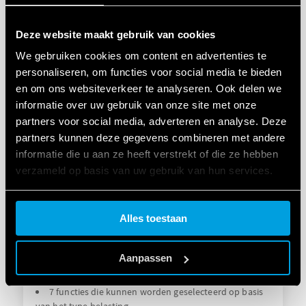
Geschikt voor gloeilampen en halogeenverlichting
met of zonder transformator
Geschikt voor dimbare LED lampen
Deze website maakt gebruik van cookies
We gebruiken cookies om content en advertenties te
personaliseren, om functies voor social media te bieden
DETAILS
en om ons websiteverkeer te analyseren. Ook delen we
informatie over uw gebruik van onze site met onze
partners voor social media, adverteren en analyse. Deze
partners kunnen deze gegevens combineren met andere
informatie die u aan ze heeft verstrekt of die ze hebben
verzameld op basis van uw gebruik van hun services.
Cookie policy.
Alles toestaan
TYPE 15.71 - ELEKTRONISCHE DIMMER
BLUETOOTH YESLY
Aanpassen
Maximaal dimbaar vermogen 200 W
7 functies die kunnen worden geselecteerd op basis